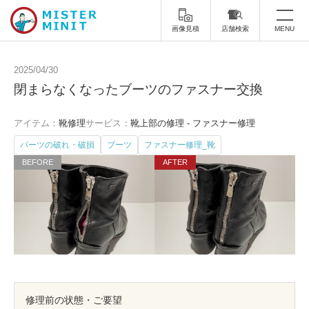
画像見積
店舗検索
MENU
トップ
2025/04/30
閉まらなくなったブーツのファスナー交換
ミスターミニットについて
アイテム：
靴修理
サービス：
靴上部の修理 - ファスナー修理
修理サービス・料金
パーツの破れ・破損
ブーツ
ファスナー修理_靴
スーツケース修理
靴修理
スニーカー修理
靴磨き
カバンの修理
時計修理・電池交換
傘修理
合鍵の作製
印鑑・はんこの作製
ダビング
修理前の状態・ご要望