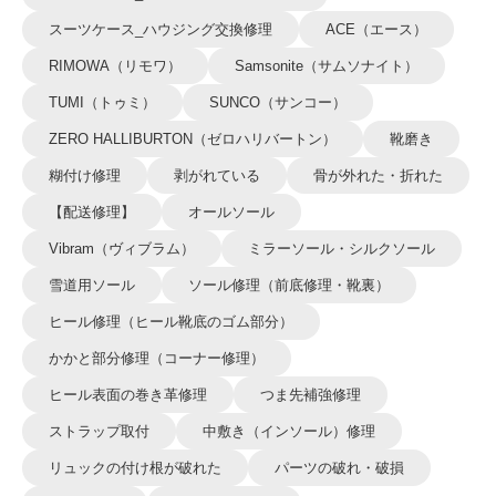
スーツケース_ハウジング交換修理
ACE（エース）
RIMOWA（リモワ）
Samsonite（サムソナイト）
TUMI（トゥミ）
SUNCO（サンコー）
ZERO HALLIBURTON（ゼロハリバートン）
靴磨き
糊付け修理
剥がれている
骨が外れた・折れた
【配送修理】
オールソール
Vibram（ヴィブラム）
ミラーソール・シルクソール
雪道用ソール
ソール修理（前底修理・靴裏）
ヒール修理（ヒール靴底のゴム部分）
かかと部分修理（コーナー修理）
ヒール表面の巻き革修理
つま先補強修理
ストラップ取付
中敷き（インソール）修理
リュックの付け根が破れた
パーツの破れ・破損