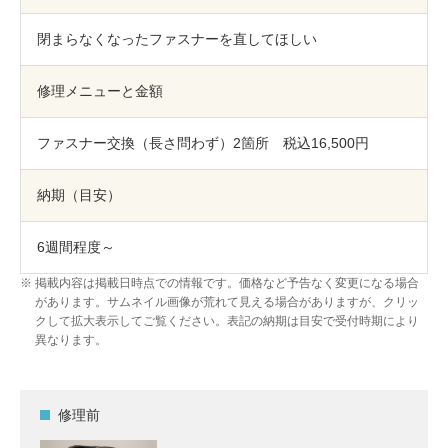
包丁研ぎ
杖先の修理
閉まらなくなったファスナーを直してほしい
店舗を探す
修理メニューと金額
オンライン修理見積もりサービス（配送修理）
ファスナー交換（長さ問わず）2箇所 税込16,500円
よくあるご質問
納期（目安）
お問い合わせ
6週間程度～
採用情報
掲載内容は掲載日時点での情報です。価格など予告なく変更になる場合
があります。サムネイル画像が荒れて見える場合がありますが、クリッ
クして拡大表示してご覧ください。表記の納期は目安で受付時期により
CLOSE
異なります。
修理前