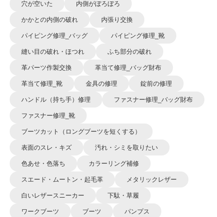
穴が空いた
内側がぼろぼろ
かかとの内側の破れ
内張り交換
パイピング修理_バッグ
パイピング修理_靴
縫い目の破れ・ほつれ
ふち部分の破れ
革パーツ作製交換
革当て修理_バッグ財布
革当て修理_靴
金具の修理
錠前の修理
ハンドル（持ち手）修理
ファスナー修理_バッグ財布
ファスナー修理_靴
ブーツカット（ロングブーツを短くする）
表面のスレ・キズ
汚れ・シミを取りたい
色あせ・色落ち
カラーリング補修
スエード・ムートン・起毛革
メタリックレザー
白いレザースニーカー
下駄・草履
ワークブーツ
ブーツ
パンプス