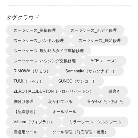
タグクラウド
スーツケース_車輪修理
スーツケース_ボディ修理
スーツケース_ハンドル修理
スーツケース_底足修理
スーツケース_埋め込みタイプ車輪修理
スーツケース_ハウジング交換修理
ACE（エース）
RIMOWA（リモワ）
Samsonite（サムソナイト）
TUMI（トゥミ）
SUNCO（サンコー）
ZERO HALLIBURTON（ゼロハリバートン）
靴磨き
糊付け修理
剥がれている
骨が外れた・折れた
【配送修理】
オールソール
Vibram（ヴィブラム）
ミラーソール・シルクソール
雪道用ソール
ソール修理（前底修理・靴裏）