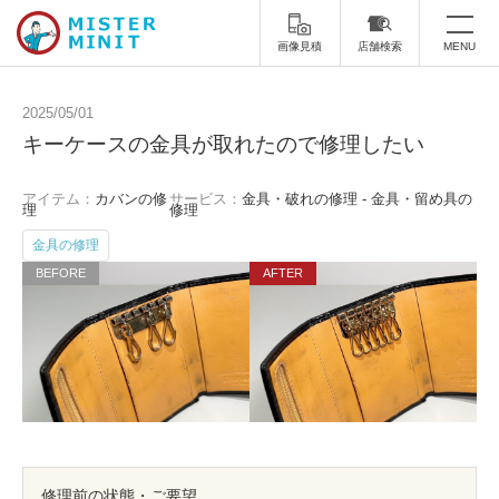
画像見積
店舗検索
MENU
トップ
2025/05/01
キーケースの金具が取れたので修理したい
ミスターミニットについて
アイテム：
カバンの修
サービス：
金具・破れの修理 - 金具・留め具の
修理サービス・料金
理
修理
金具の修理
スーツケース修理
靴修理
スニーカー修理
靴磨き
カバンの修理
時計修理・電池交換
傘修理
合鍵の作製
印鑑・はんこの作製
ダビング
修理前の状態・ご要望