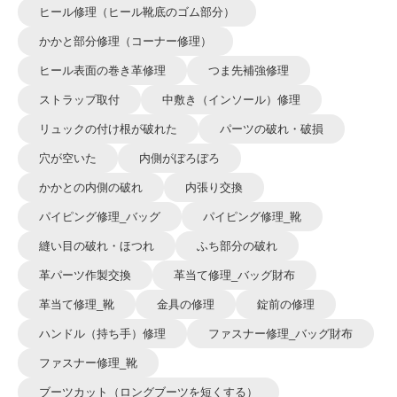
ヒール修理（ヒール靴底のゴム部分）
かかと部分修理（コーナー修理）
ヒール表面の巻き革修理
つま先補強修理
ストラップ取付
中敷き（インソール）修理
リュックの付け根が破れた
パーツの破れ・破損
穴が空いた
内側がぼろぼろ
かかとの内側の破れ
内張り交換
パイピング修理_バッグ
パイピング修理_靴
縫い目の破れ・ほつれ
ふち部分の破れ
革パーツ作製交換
革当て修理_バッグ財布
革当て修理_靴
金具の修理
錠前の修理
ハンドル（持ち手）修理
ファスナー修理_バッグ財布
ファスナー修理_靴
ブーツカット（ロングブーツを短くする）