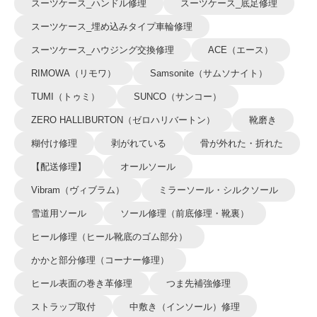
スーツケース_ハンドル修理
スーツケース_底足修理
スーツケース_埋め込みタイプ車輪修理
スーツケース_ハウジング交換修理
ACE（エース）
RIMOWA（リモワ）
Samsonite（サムソナイト）
TUMI（トゥミ）
SUNCO（サンコー）
ZERO HALLIBURTON（ゼロハリバートン）
靴磨き
糊付け修理
剥がれている
骨が外れた・折れた
【配送修理】
オールソール
Vibram（ヴィブラム）
ミラーソール・シルクソール
雪道用ソール
ソール修理（前底修理・靴裏）
ヒール修理（ヒール靴底のゴム部分）
かかと部分修理（コーナー修理）
ヒール表面の巻き革修理
つま先補強修理
ストラップ取付
中敷き（インソール）修理