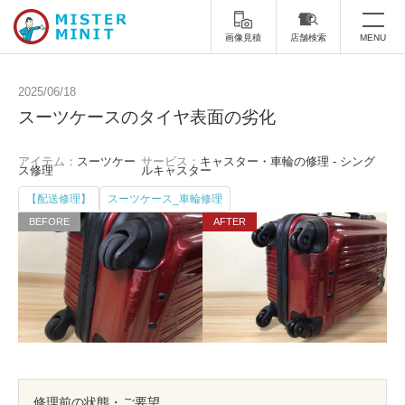
画像見積
店舗検索
MENU
トップ
2025/06/18
スーツケースのタイヤ表面の劣化
ミスターミニットについて
アイテム：
スーツケー
サービス：
キャスター・車輪の修理 - シング
修理サービス・料金
ス修理
ルキャスター
【配送修理】
スーツケース_車輪修理
スーツケース修理
靴修理
スニーカー修理
靴磨き
カバンの修理
時計修理・電池交換
傘修理
合鍵の作製
印鑑・はんこの作製
ダビング
修理前の状態・ご要望