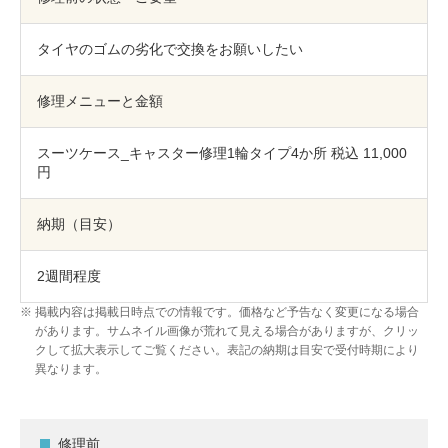
包丁研ぎ
杖先の修理
タイヤのゴムの劣化で交換をお願いしたい
店舗を探す
オンライン修理見積もりサービス（配送修理）
修理メニューと金額
よくあるご質問
スーツケース_キャスター修理1輪タイプ4か所 税込 11,000
円
お問い合わせ
納期（目安）
採用情報
2週間程度
掲載内容は掲載日時点での情報です。価格など予告なく変更になる場合
があります。サムネイル画像が荒れて見える場合がありますが、クリッ
CLOSE
クして拡大表示してご覧ください。表記の納期は目安で受付時期により
異なります。
修理前