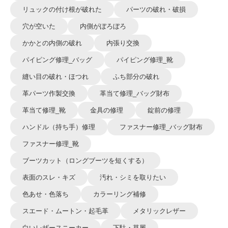
リュックの付け根が破れた
パーツの破れ・破損
穴が空いた
内側がぼろぼろ
かかとの内側の破れ
内張り交換
パイピング修理_バッグ
パイピング修理_靴
縫い目の破れ・ほつれ
ふち部分の破れ
革パーツ作製交換
革当て修理_バッグ財布
革当て修理_靴
金具の修理
錠前の修理
ハンドル（持ち手）修理
ファスナー修理_バッグ財布
ファスナー修理_靴
ブーツカット（ロングブーツを短くする）
表面のスレ・キズ
汚れ・シミを取りたい
色あせ・色落ち
カラーリング補修
スエード・ムートン・起毛革
メタリックレザー
白いレザースニーカー
下駄・草履