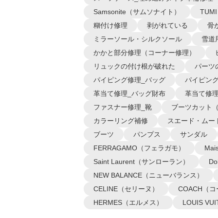
Samsonite（サムソナイト）
TUM
糊付け修理
剥がれている
骨
ミラーソール・シルクソール
雪道
かかと部分修理（コーナー修理）
リュックの付け根が破れた
パーツ
パイピング修理_バッグ
パイピング
革当て修理_バッグ財布
革当て修理
ファスナー修理_靴
ブーツカット
カラーリング補修
スエード・ムー
ブーツ
パンプス
サンダル
FERRAGAMO（フェラガモ）
Ma
Saint Laurent（サンローラン）
D
NEW BALANCE（ニューバランス）
CELINE（セリーヌ）
COACH（
HERMES（エルメス）
LOUIS 