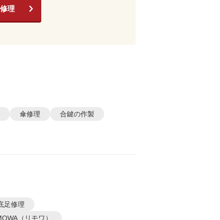
修理
傘修理
合鍵の作製
底足修理
IMOWA（リモワ）