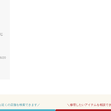
じ
6/20
 お近くの店舗を検索できます／
＼修理したいアイテムを相談で