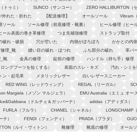
I（トゥミ）
SUNCO（サンコー）
ZERO HALLIBURTO
が外れた・折れた
【配送修理】
オールソール
Vibra
用ソール
ソール修理（前底修理・靴裏）
ヒール修理（ヒー
ヒール表面の巻き革修理
つま先補強修理
ストラップ取付
の破れ・破損
穴が空いた
内側がぼろぼろ
かかとの内
修理_靴
縫い目の破れ・ほつれ
ふち部分の破れ
革パ
_靴
金具の修理
錠前の修理
ハンドル（持ち手）修理
（ロングブーツを短くする）
表面のスレ・キズ
汚れ・シミを
トン・起毛革
メタリックレザー
白いレザースニーカー
RED WING（レッドウィング）
REGAL（リーガル）
S
ison Margiela（メゾン マルジェラ）
EMU Australia（エミュ 
olce&Gabbana（ドルチェ＆ガッバーナ）
adidas（アディダス）
FURLA（フルラ）
CHANEL（シャネル）
LONGCHAM
コーチ）
FENDI（フェンディ）
PRADA（プラダ）
GU
VUITTON（ルイ・ヴィトン）
靴修理
靴底の修理
オール