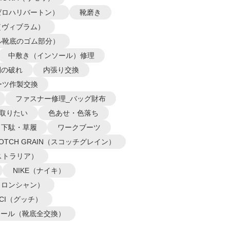
N（ゼロハリバートン）
靴磨き
m（ヴィブラム）
ル靴底のゴム部分）
中敷き（インソール）修理
側の破れ
内張り交換
ーツ作製交換
ファスナー修理_バッグ財布
取りたい
色あせ・色落ち
下駄・草履
ワークブーツ
COTCH GRAIN（スコッチグレイン）
オーストラリア）
NIKE（ナイキ）
P（ロンシャン）
CCI（グッチ）
ソール（靴底全交換）