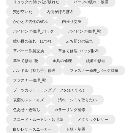
リュックの付け根が破れた
パーツの破れ・破損
穴が空いた
内側がぼろぼろ
かかとの内側の破れ
内張り交換
パイピング修理_バッグ
パイピング修理_靴
縫い目の破れ・ほつれ
ふち部分の破れ
革パーツ作製交換
革当て修理_バッグ財布
革当て修理_靴
金具の修理
錠前の修理
ハンドル（持ち手）修理
ファスナー修理_バッグ財布
ファスナー修理_靴
ブーツカット（ロングブーツを短くする）
表面のスレ・キズ
汚れ・シミを取りたい
色あせ・色落ち
カラーリング補修
スエード・ムートン・起毛革
メタリックレザー
白いレザースニーカー
下駄・草履