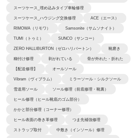
スーツケース_埋め込みタイプ車輪修理
スーツケース_ハウジング交換修理
ACE（エース）
RIMOWA（リモワ）
Samsonite（サムソナイト）
TUMI（トゥミ）
SUNCO（サンコー）
ZERO HALLIBURTON（ゼロハリバートン）
靴磨き
糊付け修理
剥がれている
骨が外れた・折れた
【配送修理】
オールソール
Vibram（ヴィブラム）
ミラーソール・シルクソール
雪道用ソール
ソール修理（前底修理・靴裏）
ヒール修理（ヒール靴底のゴム部分）
かかと部分修理（コーナー修理）
ヒール表面の巻き革修理
つま先補強修理
ストラップ取付
中敷き（インソール）修理