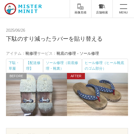
画像見積
店舗検索
MENU
トップ
2025/06/26
下駄のすり減ったラバーを貼り替える
ミスターミニットについて
アイテム：
靴修理
サービス：
靴底の修理 - ソール修理
修理サービス・料金
下駄・
【配送修
ソール修理（前底修
ヒール修理（ヒール靴底
草履
理】
理・靴裏）
のゴム部分）
スーツケース修理
靴修理
スニーカー修理
靴磨き
カバンの修理
時計修理・電池交換
傘修理
合鍵の作製
印鑑・はんこの作製
ダビング