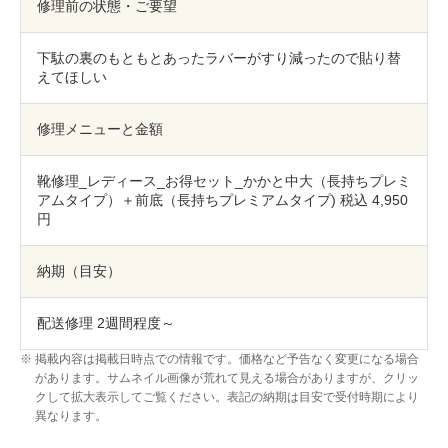
包丁研ぎ
杖先の修理
修理前の状態・ご要望
店舗を探す
下駄の裏のもともとあったラバーがすり減ったので貼り替
えてほしい
オンライン修理見積もりサービス（配送修理）
修理メニューと金額
よくあるご質問
靴修理_レディース_お得セット_かかと中大（長持ちプレミ
お問い合わせ
アムタイプ）＋前底（長持ちプレミアムタイプ) 税込 4,950
円
採用情報
納期（目安）
配送修理 2週間程度～
CLOSE
掲載内容は掲載日時点での情報です。価格など予告なく変更になる場合
があります。サムネイル画像が荒れて見える場合がありますが、クリッ
クして拡大表示してご覧ください。表記の納期は目安で受付時期により
異なります。