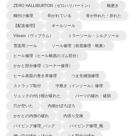
ZERO HALLIBURTON（ゼロハリバートン）
靴磨き
糊付け修理
剥がれている
骨が外れた・折れた
【配送修理】
オールソール
Vibram（ヴィブラム）
ミラーソール・シルクソール
雪道用ソール
ソール修理（前底修理・靴裏）
ヒール修理（ヒール靴底のゴム部分）
かかと部分修理（コーナー修理）
ヒール表面の巻き革修理
つま先補強修理
ストラップ取付
中敷き（インソール）修理
リュックの付け根が破れた
パーツの破れ・破損
穴が空いた
内側がぼろぼろ
かかとの内側の破れ
内張り交換
パイピング修理_バッグ
パイピング修理_靴
縫い目の破れ・ほつれ
ふち部分の破れ