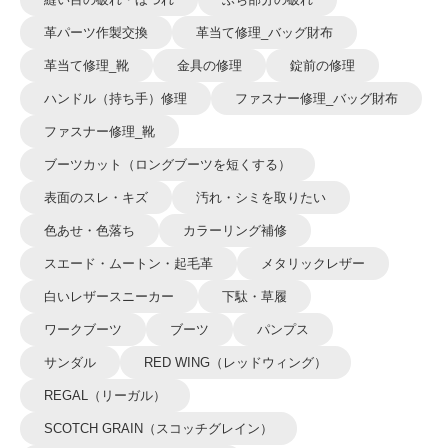
革パーツ作製交換
革当て修理_バッグ財布
革当て修理_靴
金具の修理
錠前の修理
ハンドル（持ち手）修理
ファスナー修理_バッグ財布
ファスナー修理_靴
ブーツカット（ロングブーツを短くする）
表面のスレ・キズ
汚れ・シミを取りたい
色あせ・色落ち
カラーリング補修
スエード・ムートン・起毛革
メタリックレザー
白いレザースニーカー
下駄・草履
ワークブーツ
ブーツ
パンプス
サンダル
RED WING（レッドウィング）
REGAL（リーガル）
SCOTCH GRAIN（スコッチグレイン）