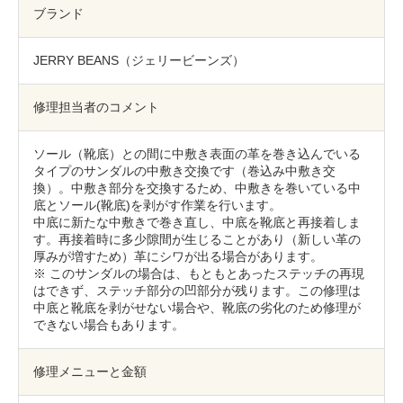
包丁研ぎ
杖先の修理
ブランド
店舗を探す
JERRY BEANS（ジェリービーンズ）
オンライン修理見積もりサービス（配送修理）
修理担当者のコメント
よくあるご質問
ソール（靴底）との間に中敷き表面の革を巻き込んでいる
タイプのサンダルの中敷き交換です（巻込み中敷き交
お問い合わせ
換）。中敷き部分を交換するため、中敷きを巻いている中
底とソール(靴底)を剥がす作業を行います。
中底に新たな中敷きで巻き直し、中底を靴底と再接着しま
採用情報
す。再接着時に多少隙間が生じることがあり（新しい革の
厚みが増すため）革にシワが出る場合があります。
※ このサンダルの場合は、もともとあったステッチの再現
はできず、ステッチ部分の凹部分が残ります。この修理は
CLOSE
中底と靴底を剥がせない場合や、靴底の劣化のため修理が
できない場合もあります。
修理メニューと金額