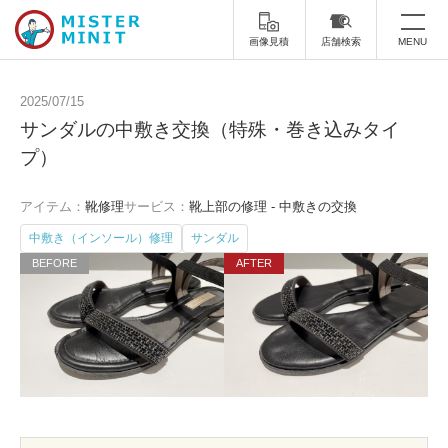
画像見積
店舗検索
MENU
トップ
2025/07/15
サンダルの中敷き交換（特殊・巻き込みタイ
ミスターミニットについて
プ）
修理サービス・料金
アイテム：
靴修理
サービス：
靴上部の修理 - 中敷きの交換
スーツケース修理
靴修理
中敷き（インソール）修理
サンダル
スニーカー修理
靴磨き
カバンの修理
時計修理・電池交換
傘修理
合鍵の作製
印鑑・はんこの作製
ダビング