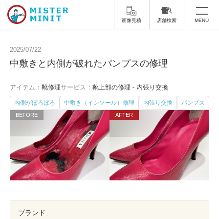
画像見積
店舗検索
MENU
トップ
2025/07/22
中敷きと内側が破れたパンプスの修理
ミスターミニットについて
アイテム：
靴修理
サービス：
靴上部の修理 - 内張り交換
修理サービス・料金
内側がぼろぼろ
中敷き（インソール）修理
内張り交換
パンプス
スーツケース修理
靴修理
スニーカー修理
靴磨き
カバンの修理
時計修理・電池交換
傘修理
合鍵の作製
印鑑・はんこの作製
ダビング
ブランド