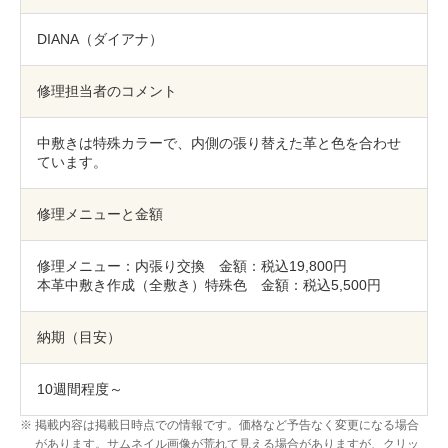
包丁研ぎ
杖先の修理
DIANA（ダイアナ）
店舗を探す
修理担当者のコメント
オンライン修理見積もりサービス（配送修理）
中敷きは特殊カラーで、内側の張り替えた革と色を合わせ
よくあるご質問
ています。
お問い合わせ
修理メニューと金額
採用情報
修理メニュー：内張り交換 金額：税込19,800円
本革中敷き作成（全敷き）特殊色 金額：税込5,500円
納期（目安）
CLOSE
10週間程度～
掲載内容は掲載日時点での情報です。価格など予告なく変更になる場合
があります。サムネイル画像が荒れて見える場合がありますが、クリッ