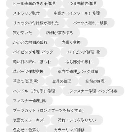
ヒール表面の巻き革修理
つま先補強修理
ストラップ取付
中敷き（インソール）修理
リュックの付け根が破れた
パーツの破れ・破損
穴が空いた
内側がぼろぼろ
かかとの内側の破れ
内張り交換
パイピング修理_バッグ
パイピング修理_靴
縫い目の破れ・ほつれ
ふち部分の破れ
革パーツ作製交換
革当て修理_バッグ財布
革当て修理_靴
金具の修理
錠前の修理
ハンドル（持ち手）修理
ファスナー修理_バッグ財布
ファスナー修理_靴
ブーツカット（ロングブーツを短くする）
表面のスレ・キズ
汚れ・シミを取りたい
色あせ・色落ち
カラーリング補修