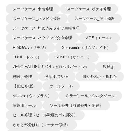
スーツケース_車輪修理
スーツケース_ボディ修理
スーツケース_ハンドル修理
スーツケース_底足修理
スーツケース_埋め込みタイプ車輪修理
スーツケース_ハウジング交換修理
ACE（エース）
RIMOWA（リモワ）
Samsonite（サムソナイト）
TUMI（トゥミ）
SUNCO（サンコー）
ZERO HALLIBURTON（ゼロハリバートン）
靴磨き
糊付け修理
剥がれている
骨が外れた・折れた
【配送修理】
オールソール
Vibram（ヴィブラム）
ミラーソール・シルクソール
雪道用ソール
ソール修理（前底修理・靴裏）
ヒール修理（ヒール靴底のゴム部分）
かかと部分修理（コーナー修理）