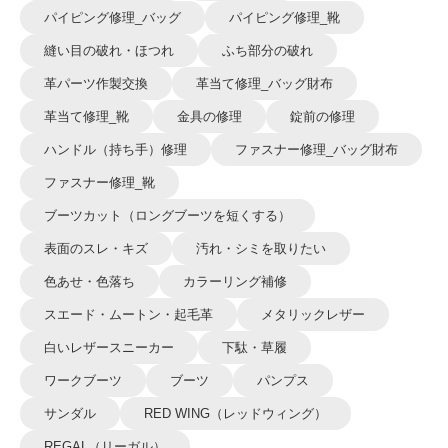
パイピング修理_バッグ
パイピング修理_靴
縫い目の破れ・ほつれ
ふち部分の破れ
革パーツ作製交換
革当て修理_バッグ財布
革当て修理_靴
金具の修理
錠前の修理
ハンドル（持ち手）修理
ファスナー修理_バッグ財布
ファスナー修理_靴
ブーツカット（ロングブーツを短くする）
表面のスレ・キズ
汚れ・シミを取りたい
色あせ・色落ち
カラーリング補修
スエード・ムートン・起毛革
メタリックレザー
白いレザースニーカー
下駄・草履
ワークブーツ
ブーツ
パンプス
サンダル
RED WING（レッドウィング）
REGAL（リーガル）