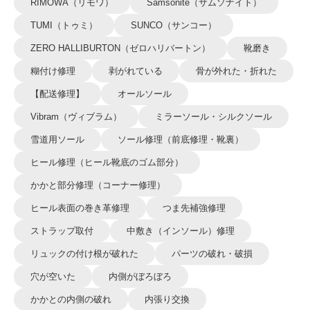
RIMOWA（リモワ）
Samsonite（サムソナイト）
TUMI（トゥミ）
SUNCO（サンコー）
ZERO HALLIBURTON（ゼロハリバートン）
靴磨き
糊付け修理
剥がれている
骨が外れた・折れた
【配送修理】
オールソール
Vibram（ヴィブラム）
ミラーソール・シルクソール
雪道用ソール
ソール修理（前底修理・靴裏）
ヒール修理（ヒール靴底のゴム部分）
かかと部分修理（コーナー修理）
ヒール表面の巻き革修理
つま先補強修理
ストラップ取付
中敷き（インソール）修理
リュックの付け根が破れた
パーツの破れ・破損
穴が空いた
内側がぼろぼろ
かかとの内側の破れ
内張り交換