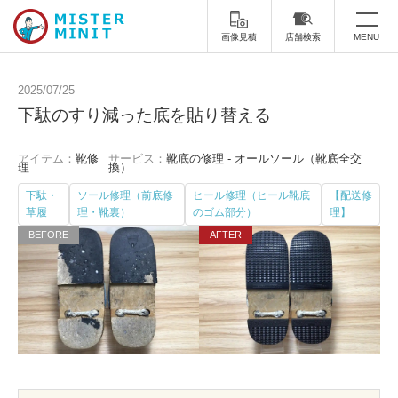
画像見積
店舗検索
MENU
トップ
2025/07/25
下駄のすり減った底を貼り替える
ミスターミニットについて
アイテム：
靴修
サービス：
靴底の修理 - オールソール（靴底全交
修理サービス・料金
理
換）
下駄・
ソール修理（前底修
ヒール修理（ヒール靴底
【配送修
スーツケース修理
靴修理
草履
理・靴裏）
のゴム部分）
理】
スニーカー修理
靴磨き
カバンの修理
時計修理・電池交換
傘修理
合鍵の作製
印鑑・はんこの作製
ダビング