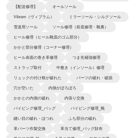
【配送修理】
オールソール
Vibram（ヴィブラム）
ミラーソール・シルクソール
雪道用ソール
ソール修理（前底修理・靴裏）
ヒール修理（ヒール靴底のゴム部分）
かかと部分修理（コーナー修理）
ヒール表面の巻き革修理
つま先補強修理
ストラップ取付
中敷き（インソール）修理
リュックの付け根が破れた
パーツの破れ・破損
穴が空いた
内側がぼろぼろ
かかとの内側の破れ
内張り交換
パイピング修理_バッグ
パイピング修理_靴
縫い目の破れ・ほつれ
ふち部分の破れ
革パーツ作製交換
革当て修理_バッグ財布