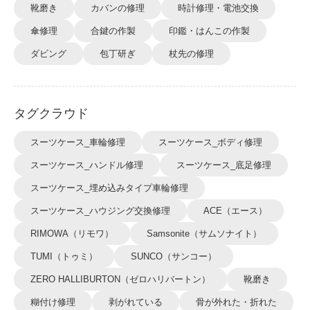
靴磨き
カバンの修理
時計修理・電池交換
傘修理
合鍵の作製
印鑑・はんこの作製
ダビング
包丁研ぎ
杖先の修理
タグクラウド
スーツケース_車輪修理
スーツケース_ボディ修理
スーツケース_ハンドル修理
スーツケース_底足修理
スーツケース_埋め込みタイプ車輪修理
スーツケース_ハウジング交換修理
ACE（エース）
RIMOWA（リモワ）
Samsonite（サムソナイト）
TUMI（トゥミ）
SUNCO（サンコー）
ZERO HALLIBURTON（ゼロハリバートン）
靴磨き
糊付け修理
剥がれている
骨が外れた・折れた