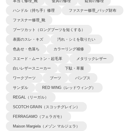
革当て修理_靴
金具の修理
錠前の修理
ハンドル（持ち手）修理
ファスナー修理_バッグ財布
ファスナー修理_靴
ブーツカット（ロングブーツを短くする）
表面のスレ・キズ
汚れ・シミを取りたい
色あせ・色落ち
カラーリング補修
スエード・ムートン・起毛革
メタリックレザー
白いレザースニーカー
下駄・草履
ワークブーツ
ブーツ
パンプス
サンダル
RED WING（レッドウィング）
REGAL（リーガル）
SCOTCH GRAIN（スコッチグレイン）
FERRAGAMO（フェラガモ）
Maison Margiela（メゾン マルジェラ）