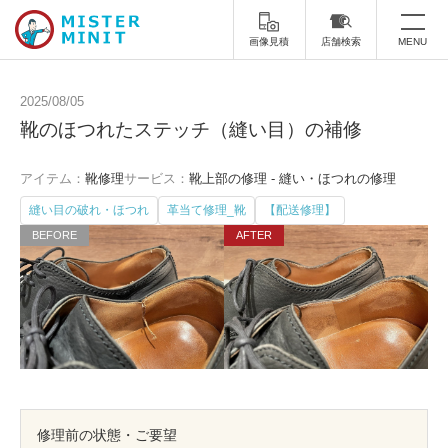
画像見積
店舗検索
MENU
トップ
2025/08/05
靴のほつれたステッチ（縫い目）の補修
ミスターミニットについて
アイテム：
靴修理
サービス：
靴上部の修理 - 縫い・ほつれの修理
修理サービス・料金
縫い目の破れ・ほつれ
革当て修理_靴
【配送修理】
スーツケース修理
靴修理
スニーカー修理
靴磨き
カバンの修理
時計修理・電池交換
傘修理
合鍵の作製
印鑑・はんこの作製
ダビング
修理前の状態・ご要望