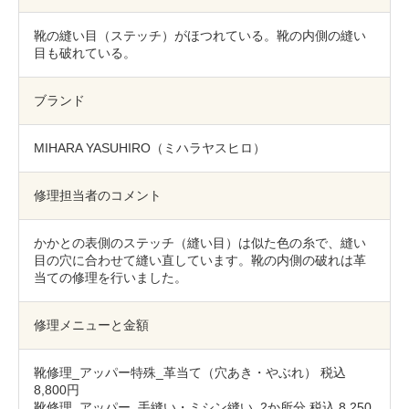
包丁研ぎ
杖先の修理
靴の縫い目（ステッチ）がほつれている。靴の内側の縫い
店舗を探す
目も破れている。
オンライン修理見積もりサービス（配送修理）
ブランド
よくあるご質問
MIHARA YASUHIRO（ミハラヤスヒロ）
お問い合わせ
修理担当者のコメント
採用情報
かかとの表側のステッチ（縫い目）は似た色の糸で、縫い
目の穴に合わせて縫い直しています。靴の内側の破れは革
当ての修理を行いました。
CLOSE
修理メニューと金額
靴修理_アッパー特殊_革当て（穴あき・やぶれ） 税込
8,800円
靴修理_アッパー_手縫い・ミシン縫い_2か所分 税込 8,250