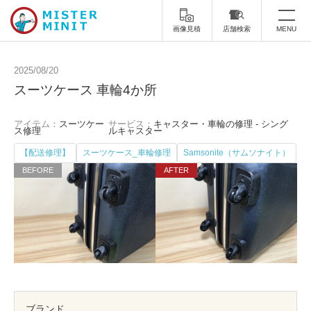
画像見積
店舗検索
MENU
トップ
2025/08/20
スーツケース 車輪4か所
ミスターミニットについて
アイテム：
スーツケー
サービス：
キャスター・車輪の修理 - シング
修理サービス・料金
ス修理
ルキャスター
【配送修理】
スーツケース_車輪修理
Samsonite（サムソナイト）
スーツケース修理
靴修理
スニーカー修理
靴磨き
カバンの修理
時計修理・電池交換
傘修理
合鍵の作製
印鑑・はんこの作製
ダビング
ブランド