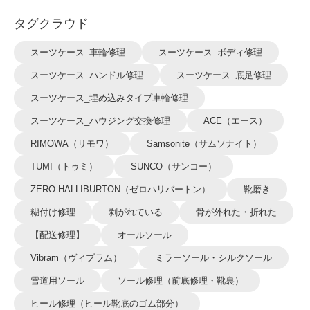
タグクラウド
スーツケース_車輪修理
スーツケース_ボディ修理
スーツケース_ハンドル修理
スーツケース_底足修理
スーツケース_埋め込みタイプ車輪修理
スーツケース_ハウジング交換修理
ACE（エース）
RIMOWA（リモワ）
Samsonite（サムソナイト）
TUMI（トゥミ）
SUNCO（サンコー）
ZERO HALLIBURTON（ゼロハリバートン）
靴磨き
糊付け修理
剥がれている
骨が外れた・折れた
【配送修理】
オールソール
Vibram（ヴィブラム）
ミラーソール・シルクソール
雪道用ソール
ソール修理（前底修理・靴裏）
ヒール修理（ヒール靴底のゴム部分）