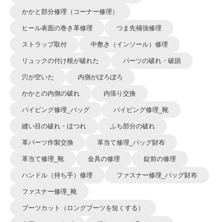
かかと部分修理（コーナー修理）
ヒール表面の巻き革修理
つま先補強修理
ストラップ取付
中敷き（インソール）修理
リュックの付け根が破れた
パーツの破れ・破損
穴が空いた
内側がぼろぼろ
かかとの内側の破れ
内張り交換
パイピング修理_バッグ
パイピング修理_靴
縫い目の破れ・ほつれ
ふち部分の破れ
革パーツ作製交換
革当て修理_バッグ財布
革当て修理_靴
金具の修理
錠前の修理
ハンドル（持ち手）修理
ファスナー修理_バッグ財布
ファスナー修理_靴
ブーツカット（ロングブーツを短くする）