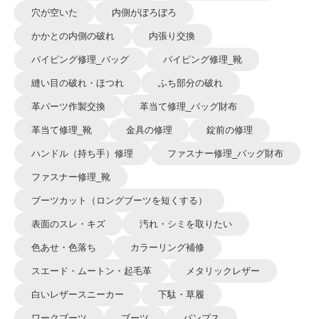
穴が空いた
内側がぼろぼろ
かかとの内側の破れ
内張り交換
パイピング修理_バッグ
パイピング修理_靴
縫い目の破れ・ほつれ
ふち部分の破れ
革パーツ作製交換
革当て修理_バッグ財布
革当て修理_靴
金具の修理
錠前の修理
ハンドル（持ち手）修理
ファスナー修理_バッグ財布
ファスナー修理_靴
ブーツカット（ロングブーツを短くする）
表面のスレ・キズ
汚れ・シミを取りたい
色あせ・色落ち
カラーリング補修
スエード・ムートン・起毛革
メタリックレザー
白いレザースニーカー
下駄・草履
ワークブーツ
ブーツ
パンプス