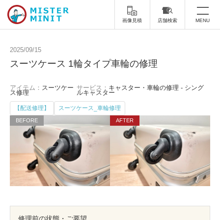
画像見積
店舗検索
MENU
トップ
2025/09/15
スーツケース 1輪タイプ車輪の修理
ミスターミニットについて
アイテム：
スーツケー
サービス：
キャスター・車輪の修理 - シング
修理サービス・料金
ス修理
ルキャスター
【配送修理】
スーツケース_車輪修理
スーツケース修理
靴修理
スニーカー修理
靴磨き
カバンの修理
時計修理・電池交換
傘修理
合鍵の作製
印鑑・はんこの作製
ダビング
修理前の状態・ご要望