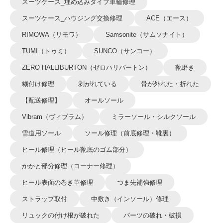
スーツケース_埋め込みタイプ車輪修理
スーツケース_ハウジング交換修理
ACE（エース）
RIMOWA（リモワ）
Samsonite（サムソナイト）
TUMI（トゥミ）
SUNCO（サンコー）
ZERO HALLIBURTON（ゼロハリバートン）
靴磨き
糊付け修理
剥がれている
骨が外れた・折れた
【配送修理】
オールソール
Vibram（ヴィブラム）
ミラーソール・シルクソール
雪道用ソール
ソール修理（前底修理・靴裏）
ヒール修理（ヒール靴底のゴム部分）
かかと部分修理（コーナー修理）
ヒール表面の巻き革修理
つま先補強修理
ストラップ取付
中敷き（インソール）修理
リュックの付け根が破れた
パーツの破れ・破損