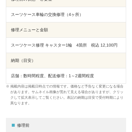
包丁研ぎ
杖先の修理
スーツケース車輪の交換修理（4ヶ所）
店舗を探す
オンライン修理見積もりサービス（配送修理）
修理メニューと金額
よくあるご質問
スーツケース修理 キャスター1輪 4箇所 税込 12,100円
お問い合わせ
納期（目安）
採用情報
店舗：数時間程度、配送修理：1～2週間程度
掲載内容は掲載日時点での情報です。価格など予告なく変更になる場合
があります。サムネイル画像が荒れて見える場合がありますが、クリッ
クして拡大表示してご覧ください。表記の納期は目安で受付時期により
CLOSE
異なります。
修理前