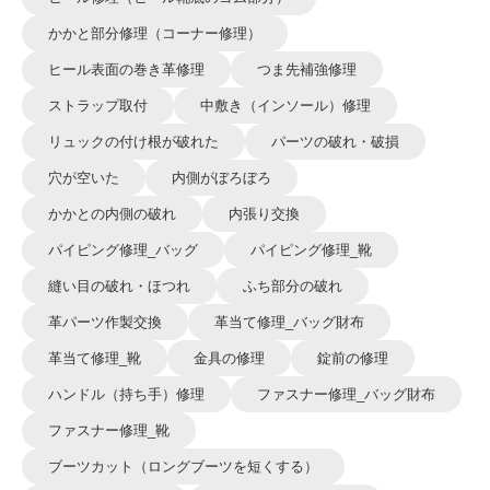
かかと部分修理（コーナー修理）
ヒール表面の巻き革修理
つま先補強修理
ストラップ取付
中敷き（インソール）修理
リュックの付け根が破れた
パーツの破れ・破損
穴が空いた
内側がぼろぼろ
かかとの内側の破れ
内張り交換
パイピング修理_バッグ
パイピング修理_靴
縫い目の破れ・ほつれ
ふち部分の破れ
革パーツ作製交換
革当て修理_バッグ財布
革当て修理_靴
金具の修理
錠前の修理
ハンドル（持ち手）修理
ファスナー修理_バッグ財布
ファスナー修理_靴
ブーツカット（ロングブーツを短くする）