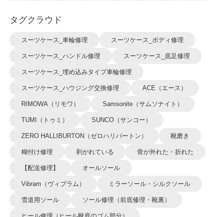
タグクラウド
スーツケース_車輪修理
スーツケース_ボディ修理
スーツケース_ハンドル修理
スーツケース_底足修理
スーツケース_埋め込みタイプ車輪修理
スーツケース_ハウジング交換修理
ACE（エース）
RIMOWA（リモワ）
Samsonite（サムソナイト）
TUMI（トゥミ）
SUNCO（サンコー）
ZERO HALLIBURTON（ゼロハリバートン）
靴磨き
糊付け修理
剥がれている
骨が外れた・折れた
【配送修理】
オールソール
Vibram（ヴィブラム）
ミラーソール・シルクソール
雪道用ソール
ソール修理（前底修理・靴裏）
ヒール修理（ヒール靴底のゴム部分）