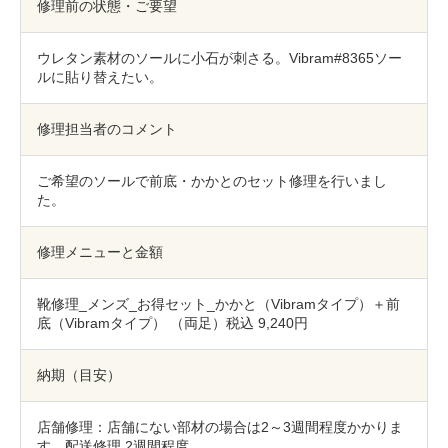
包丁研ぎ
杖先の修理
修理前の状態・ご要望
店舗を探す
ウレタン素材のソールに小石が刺さる。Vibram#8365ソー
ルに貼り替えたい。
オンライン修理見積もりサービス（配送修理）
修理担当者のコメント
よくあるご質問
ご希望のソールで前底・かかとのセット修理を行いまし
お問い合わせ
た。
採用情報
修理メニューと金額
靴修理_メンズ_お得セット_かかと（Vibramタイプ）＋前
底（Vibramタイプ） （両足）税込 9,240円
CLOSE
納期（目安）
店舗修理：店舗にない部材の場合は2～3週間程度かかりま
す、配送修理 2週間程度