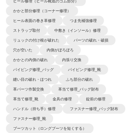
ヒール修理（ヒール靴底のゴム部分）
かかと部分修理（コーナー修理）
ヒール表面の巻き革修理
つま先補強修理
ストラップ取付
中敷き（インソール）修理
リュックの付け根が破れた
パーツの破れ・破損
穴が空いた
内側がぼろぼろ
かかとの内側の破れ
内張り交換
パイピング修理_バッグ
パイピング修理_靴
縫い目の破れ・ほつれ
ふち部分の破れ
革パーツ作製交換
革当て修理_バッグ財布
革当て修理_靴
金具の修理
錠前の修理
ハンドル（持ち手）修理
ファスナー修理_バッグ財布
ファスナー修理_靴
ブーツカット（ロングブーツを短くする）