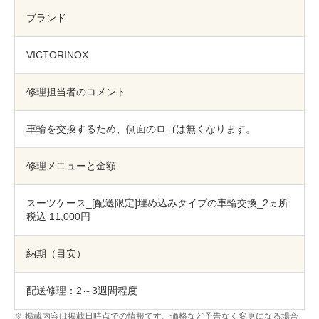
包丁研ぎ
杖先の修理
ブランド
店舗を探す
VICTORINOX
オンライン修理見積もりサービス（配送修理）
修理担当者のコメント
よくあるご質問
車輪を交換するため、側面のロゴは無くなります。
お問い合わせ
修理メニューと金額
採用情報
スーツケース_[配送限定]埋め込みタイプの車輪交換_2ヵ所
税込 11,000円
CLOSE
納期（目安）
配送修理：2～3週間程度
掲載内容は掲載日時点での情報です。価格など予告なく変更になる場合