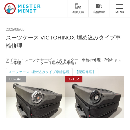
画像見積
店舗検索
MENU
トップ
2025/09/05
スーツケース VICTORINOX 埋め込みタイプ車
ミスターミニットについて
輪修理
修理サービス・料金
アイテム：
スーツケ
サービス：
キャスター・車輪の修理 - 2輪キャス
ース修理
ター（埋め込み車輪）
スーツケース修理
靴修理
スーツケース_埋め込みタイプ車輪修理
【配送修理】
スニーカー修理
靴磨き
カバンの修理
時計修理・電池交換
傘修理
合鍵の作製
印鑑・はんこの作製
ダビング