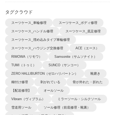
タグクラウド
スーツケース_車輪修理
スーツケース_ボディ修理
スーツケース_ハンドル修理
スーツケース_底足修理
スーツケース_埋め込みタイプ車輪修理
スーツケース_ハウジング交換修理
ACE（エース）
RIMOWA（リモワ）
Samsonite（サムソナイト）
TUMI（トゥミ）
SUNCO（サンコー）
ZERO HALLIBURTON（ゼロハリバートン）
靴磨き
糊付け修理
剥がれている
骨が外れた・折れた
【配送修理】
オールソール
Vibram（ヴィブラム）
ミラーソール・シルクソール
雪道用ソール
ソール修理（前底修理・靴裏）