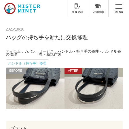
画像見積
店舗検索
MENU
トップ
2025/10/10
バッグの持ち手を新たに交換修理
ミスターミニットについて
アイテム：
カバン
サービス：
ハンドル・持ち手の修理 - ハンドル修
修理サービス・料金
の修理
理・新規作製
ハンドル（持ち手）修理
スーツケース修理
靴修理
スニーカー修理
靴磨き
カバンの修理
時計修理・電池交換
傘修理
合鍵の作製
印鑑・はんこの作製
ダビング
ブランド