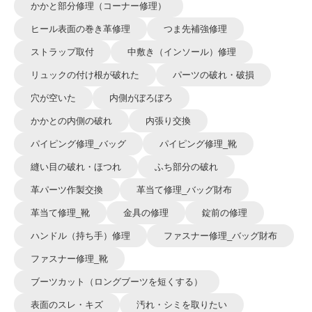
かかと部分修理（コーナー修理）
ヒール表面の巻き革修理
つま先補強修理
ストラップ取付
中敷き（インソール）修理
リュックの付け根が破れた
パーツの破れ・破損
穴が空いた
内側がぼろぼろ
かかとの内側の破れ
内張り交換
パイピング修理_バッグ
パイピング修理_靴
縫い目の破れ・ほつれ
ふち部分の破れ
革パーツ作製交換
革当て修理_バッグ財布
革当て修理_靴
金具の修理
錠前の修理
ハンドル（持ち手）修理
ファスナー修理_バッグ財布
ファスナー修理_靴
ブーツカット（ロングブーツを短くする）
表面のスレ・キズ
汚れ・シミを取りたい