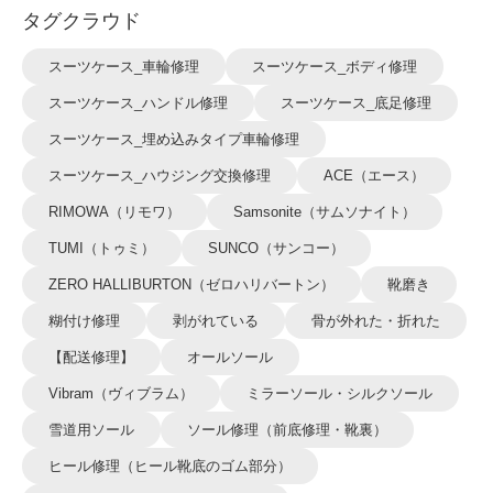
タグクラウド
スーツケース_車輪修理
スーツケース_ボディ修理
スーツケース_ハンドル修理
スーツケース_底足修理
スーツケース_埋め込みタイプ車輪修理
スーツケース_ハウジング交換修理
ACE（エース）
RIMOWA（リモワ）
Samsonite（サムソナイト）
TUMI（トゥミ）
SUNCO（サンコー）
ZERO HALLIBURTON（ゼロハリバートン）
靴磨き
糊付け修理
剥がれている
骨が外れた・折れた
【配送修理】
オールソール
Vibram（ヴィブラム）
ミラーソール・シルクソール
雪道用ソール
ソール修理（前底修理・靴裏）
ヒール修理（ヒール靴底のゴム部分）