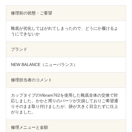
包丁研ぎ
杖先の修理
修理前の状態・ご要望
店舗を探す
靴底が劣化してはがれてしまったので、どうにか履けるよ
オンライン修理見積もりサービス（配送修理）
うにできないか
よくあるご質問
ブランド
お問い合わせ
NEW BALANCE（ニューバランス）
採用情報
修理担当者のコメント
カップタイプのVibram762を使用した靴底全体の交換で対
CLOSE
応しました。かかと周りのパーツが欠損しておりご希望通
りそのまま取り付けましたが、跡が大きく目立たずに仕上
がりました。
修理メニューと金額