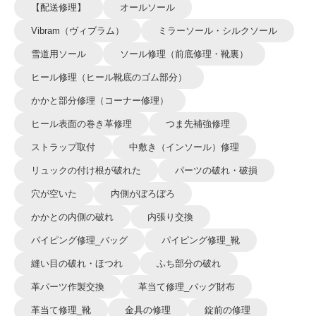
【配送修理】
オールソール
Vibram（ヴィブラム）
ミラーソール・シルクソール
雪道用ソール
ソール修理（前底修理・靴裏）
ヒール修理（ヒール靴底のゴム部分）
かかと部分修理（コーナー修理）
ヒール表面の巻き革修理
つま先補強修理
ストラップ取付
中敷き（インソール）修理
リュックの付け根が破れた
パーツの破れ・破損
穴が空いた
内側がぼろぼろ
かかとの内側の破れ
内張り交換
パイピング修理_バッグ
パイピング修理_靴
縫い目の破れ・ほつれ
ふち部分の破れ
革パーツ作製交換
革当て修理_バッグ財布
革当て修理_靴
金具の修理
錠前の修理