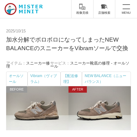
画像見積
店舗検索
MENU
トップ
2025/10/15
加水分解でボロボロになってしまったNEW
ミスターミニットについて
BALANCEのスニーカーをVibramソールで交換
修理サービス・料金
アイテム：
スニーカー修
サービス：
スニーカー靴底の修理 - オールソ
理
ール
スーツケース修理
靴修理
オールソ
Vibram（ヴィブ
【配送修
NEW BALANCE（ニュー
ール
ラム）
理】
バランス）
スニーカー修理
靴磨き
カバンの修理
時計修理・電池交換
傘修理
合鍵の作製
印鑑・はんこの作製
ダビング