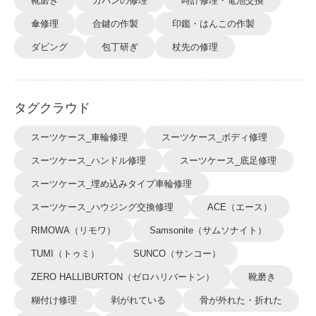
靴磨き
カバンの修理
時計修理・電池交換
傘修理
合鍵の作製
印鑑・はんこの作製
ダビング
包丁研ぎ
杖先の修理
タグクラウド
スーツケース_車輪修理
スーツケース_ボディ修理
スーツケース_ハンドル修理
スーツケース_底足修理
スーツケース_埋め込みタイプ車輪修理
スーツケース_ハウジング交換修理
ACE（エース）
RIMOWA（リモワ）
Samsonite（サムソナイト）
TUMI（トゥミ）
SUNCO（サンコー）
ZERO HALLIBURTON（ゼロハリバートン）
靴磨き
糊付け修理
剥がれている
骨が外れた・折れた