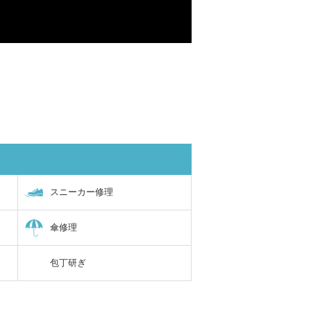
スニーカー修理
傘修理
包丁研ぎ