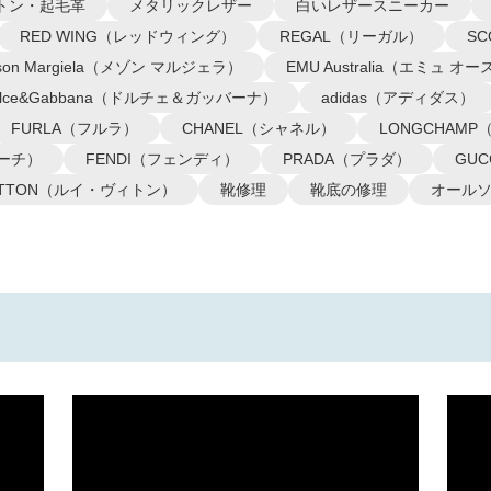
トン・起毛革
メタリックレザー
白いレザースニーカー
RED WING（レッドウィング）
REGAL（リーガル）
S
ison Margiela（メゾン マルジェラ）
EMU Australia（エミュ 
olce&Gabbana（ドルチェ＆ガッバーナ）
adidas（アディダス）
FURLA（フルラ）
CHANEL（シャネル）
LONGCHAM
コーチ）
FENDI（フェンディ）
PRADA（プラダ）
GU
VUITTON（ルイ・ヴィトン）
靴修理
靴底の修理
オール