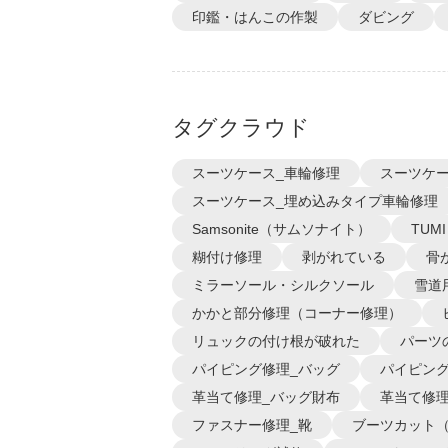
印鑑・はんこの作製
ダビング
タグクラウド
スーツケース_車輪修理
スーツケー
スーツケース_埋め込みタイプ車輪修理
Samsonite（サムソナイト）
TUM
糊付け修理
剥がれている
骨
ミラーソール・シルクソール
雪道
かかと部分修理（コーナー修理）
リュックの付け根が破れた
パーツ
パイピング修理_バッグ
パイピング
革当て修理_バッグ財布
革当て修理
ファスナー修理_靴
ブーツカット