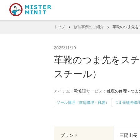
トップ
修理事例のご紹介
革靴のつま先を
2025/11/19
革靴のつま先をスチ
スチール）
アイテム：
靴修理
サービス：
靴底の修理 - つ
ソール修理（前底修理・靴裏）
つま先補強修
ブランド
三陽山長