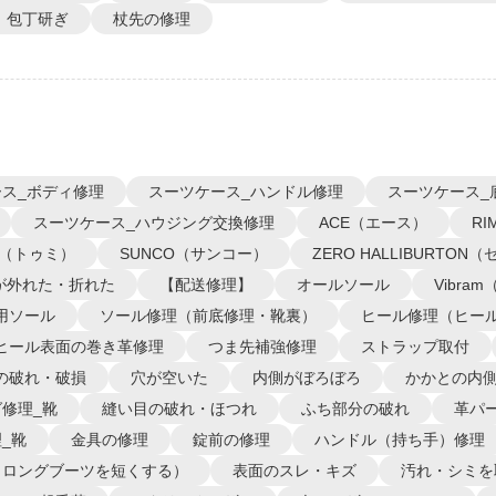
包丁研ぎ
杖先の修理
ス_ボディ修理
スーツケース_ハンドル修理
スーツケース_
スーツケース_ハウジング交換修理
ACE（エース）
R
I（トゥミ）
SUNCO（サンコー）
ZERO HALLIBURTO
が外れた・折れた
【配送修理】
オールソール
Vibra
用ソール
ソール修理（前底修理・靴裏）
ヒール修理（ヒー
ヒール表面の巻き革修理
つま先補強修理
ストラップ取付
の破れ・破損
穴が空いた
内側がぼろぼろ
かかとの内
修理_靴
縫い目の破れ・ほつれ
ふち部分の破れ
革パ
_靴
金具の修理
錠前の修理
ハンドル（持ち手）修理
（ロングブーツを短くする）
表面のスレ・キズ
汚れ・シミを