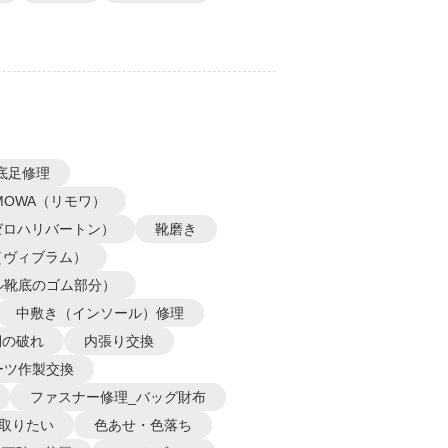
底足修理
IMOWA（リモワ）
N（ゼロハリバートン）
靴磨き
m（ヴィブラム）
ル靴底のゴム部分）
中敷き（インソール）修理
側の破れ
内張り交換
ーツ作製交換
ファスナー修理_バッグ財布
取りたい
色あせ・色落ち