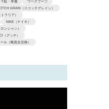
下駄・草履
ワークブーツ
COTCH GRAIN（スコッチグレイン）
オーストラリア）
NIKE（ナイキ）
P（ロンシャン）
CCI（グッチ）
ソール（靴底全交換）