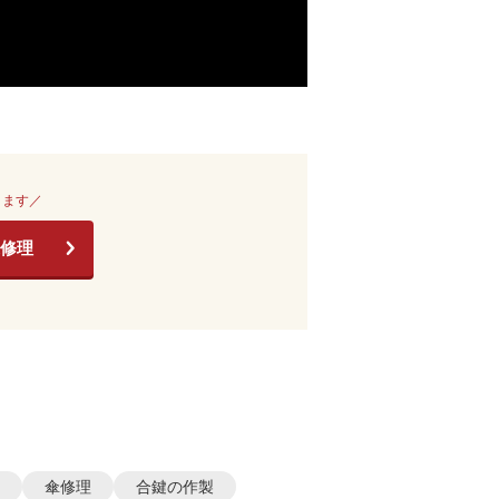
きます／
修理
傘修理
合鍵の作製