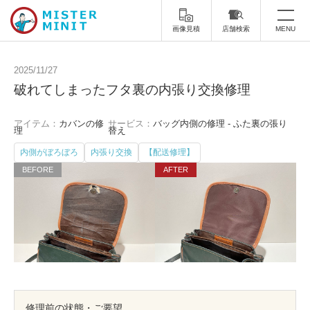
画像見積
店舗検索
MENU
トップ
2025/11/27
破れてしまったフタ裏の内張り交換修理
ミスターミニットについて
アイテム：
カバンの修
サービス：
バッグ内側の修理 - ふた裏の張り
修理サービス・料金
理
替え
内側がぼろぼろ
内張り交換
【配送修理】
スーツケース修理
靴修理
スニーカー修理
靴磨き
カバンの修理
時計修理・電池交換
傘修理
合鍵の作製
印鑑・はんこの作製
ダビング
修理前の状態・ご要望