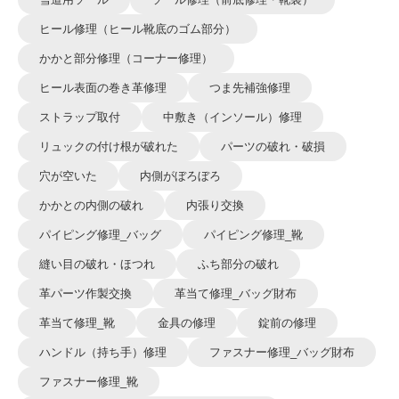
ヒール修理（ヒール靴底のゴム部分）
かかと部分修理（コーナー修理）
ヒール表面の巻き革修理
つま先補強修理
ストラップ取付
中敷き（インソール）修理
リュックの付け根が破れた
パーツの破れ・破損
穴が空いた
内側がぼろぼろ
かかとの内側の破れ
内張り交換
パイピング修理_バッグ
パイピング修理_靴
縫い目の破れ・ほつれ
ふち部分の破れ
革パーツ作製交換
革当て修理_バッグ財布
革当て修理_靴
金具の修理
錠前の修理
ハンドル（持ち手）修理
ファスナー修理_バッグ財布
ファスナー修理_靴