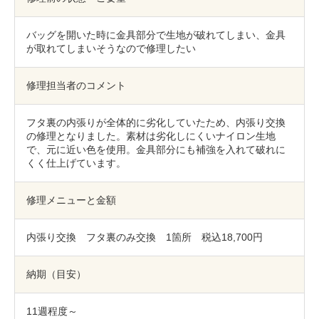
包丁研ぎ
杖先の修理
バッグを開いた時に金具部分で生地が破れてしまい、金具
店舗を探す
が取れてしまいそうなので修理したい
オンライン修理見積もりサービス（配送修理）
修理担当者のコメント
よくあるご質問
フタ裏の内張りが全体的に劣化していたため、内張り交換
の修理となりました。素材は劣化しにくいナイロン生地
お問い合わせ
で、元に近い色を使用。金具部分にも補強を入れて破れに
くく仕上げています。
採用情報
修理メニューと金額
内張り交換 フタ裏のみ交換 1箇所 税込18,700円
CLOSE
納期（目安）
11週程度～