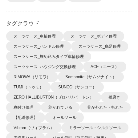
タグクラウド
スーツケース_車輪修理
スーツケース_ボディ修理
スーツケース_ハンドル修理
スーツケース_底足修理
スーツケース_埋め込みタイプ車輪修理
スーツケース_ハウジング交換修理
ACE（エース）
RIMOWA（リモワ）
Samsonite（サムソナイト）
TUMI（トゥミ）
SUNCO（サンコー）
ZERO HALLIBURTON（ゼロハリバートン）
靴磨き
糊付け修理
剥がれている
骨が外れた・折れた
【配送修理】
オールソール
Vibram（ヴィブラム）
ミラーソール・シルクソール
雪道用ソール
ソール修理（前底修理・靴裏）