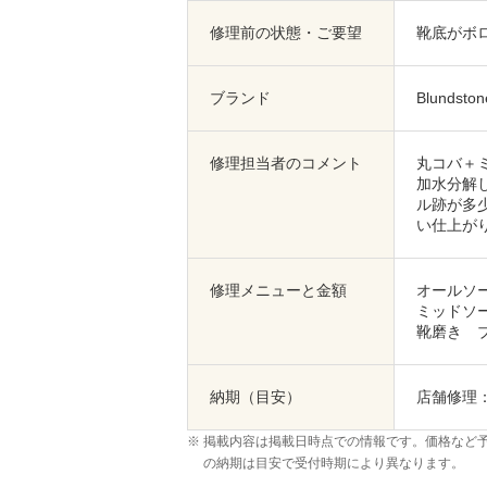
修理前の状態・ご要望
靴底がボ
ブランド
Blunds
修理担当者のコメント
丸コバ＋ミ
加水分解
ル跡が多
い仕上が
修理メニューと金額
オールソー
ミッドソー
靴磨き ブ
納期（目安）
店舗修理
掲載内容は掲載日時点での情報です。価格など
の納期は目安で受付時期により異なります。