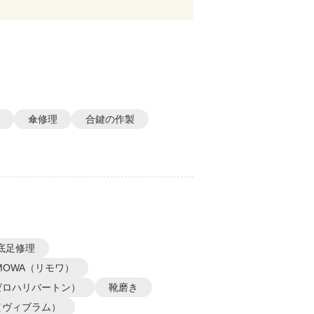
傘修理
合鍵の作製
底足修理
IMOWA（リモワ）
N（ゼロハリバートン）
靴磨き
m（ヴィブラム）