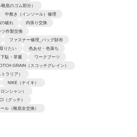
ル靴底のゴム部分）
中敷き（インソール）修理
側の破れ
内張り交換
ーツ作製交換
ファスナー修理_バッグ財布
取りたい
色あせ・色落ち
下駄・草履
ワークブーツ
COTCH GRAIN（スコッチグレイン）
オーストラリア）
NIKE（ナイキ）
P（ロンシャン）
CCI（グッチ）
ソール（靴底全交換）