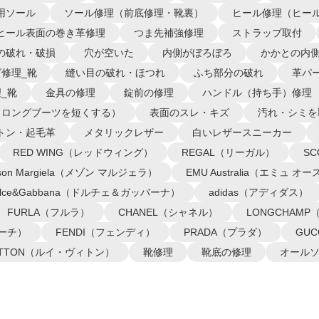
用ソール
ソール修理（前底修理・靴裏）
ヒール修理（ヒー
ヒール表面の巻き革修理
つま先補強修理
ストラップ取付
の破れ・破損
穴が空いた
内側がぼろぼろ
かかとの内
修理_靴
縫い目の破れ・ほつれ
ふち部分の破れ
革パ
_靴
金具の修理
錠前の修理
ハンドル（持ち手）修理
（ロングブーツを短くする）
表面のスレ・キズ
汚れ・シミを
トン・起毛革
メタリックレザー
白いレザースニーカー
RED WING（レッドウィング）
REGAL（リーガル）
S
ison Margiela（メゾン マルジェラ）
EMU Australia（エミュ 
olce&Gabbana（ドルチェ＆ガッバーナ）
adidas（アディダス）
FURLA（フルラ）
CHANEL（シャネル）
LONGCHAM
コーチ）
FENDI（フェンディ）
PRADA（プラダ）
GU
VUITTON（ルイ・ヴィトン）
靴修理
靴底の修理
オール