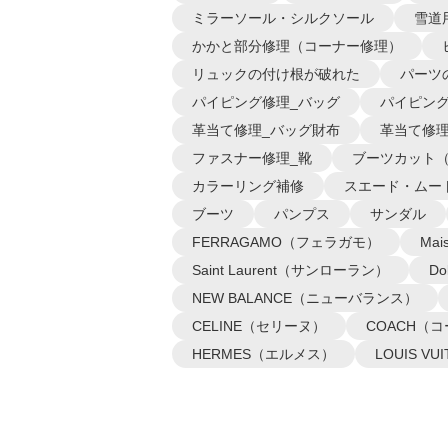
ミラーソール・シルクソール
雪道
かかと部分修理（コーナー修理）
リュックの付け根が破れた
パーツ
パイピング修理_バッグ
パイピング
革当て修理_バッグ財布
革当て修理
ファスナー修理_靴
ブーツカット
カラーリング補修
スエード・ムー
ブーツ
パンプス
サンダル
FERRAGAMO（フェラガモ）
Ma
Saint Laurent（サンローラン）
D
NEW BALANCE（ニューバランス）
CELINE（セリーヌ）
COACH（
HERMES（エルメス）
LOUIS 