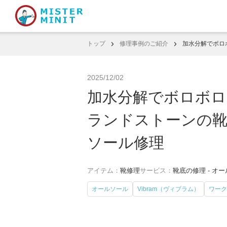
トップ
修理事例のご紹介
加水分解でボロ
2025/12/02
加水分解でボロボ
ランドストーンの靴底
ソール修理
アイテム：
靴修理
サービス：
靴底の修理 - オ
オールソール
Vibram（ヴィブラム）
ワーク