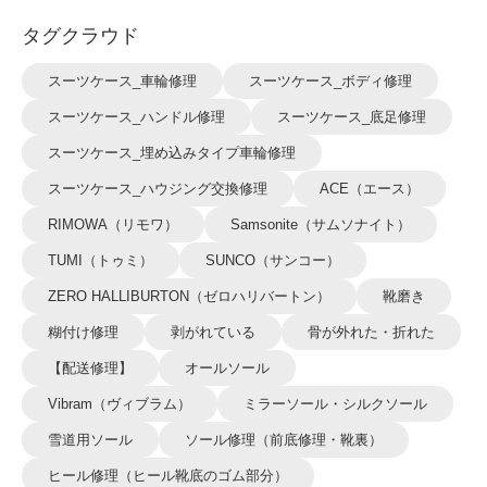
タグクラウド
スーツケース_車輪修理
スーツケース_ボディ修理
スーツケース_ハンドル修理
スーツケース_底足修理
スーツケース_埋め込みタイプ車輪修理
スーツケース_ハウジング交換修理
ACE（エース）
RIMOWA（リモワ）
Samsonite（サムソナイト）
TUMI（トゥミ）
SUNCO（サンコー）
ZERO HALLIBURTON（ゼロハリバートン）
靴磨き
糊付け修理
剥がれている
骨が外れた・折れた
【配送修理】
オールソール
Vibram（ヴィブラム）
ミラーソール・シルクソール
雪道用ソール
ソール修理（前底修理・靴裏）
ヒール修理（ヒール靴底のゴム部分）