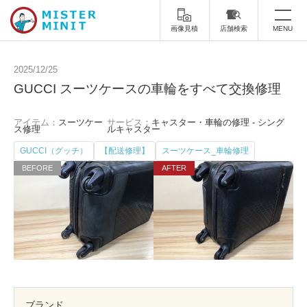
画像見積
店舗検索
MENU
トップ
2025/12/25
GUCCI スーツケースの車輪をすべて交換修理
ミスターミニットについて
アイテム：
スーツケー
サービス：
キャスター・車輪の修理 - シング
修理サービス・料金
ス修理
ルキャスター
GUCCI（グッチ）
【配送修理】
スーツケース_車輪修理
スーツケース修理
靴修理
スニーカー修理
靴磨き
カバンの修理
時計修理・電池交換
傘修理
合鍵の作製
印鑑・はんこの作製
ダビング
ブランド