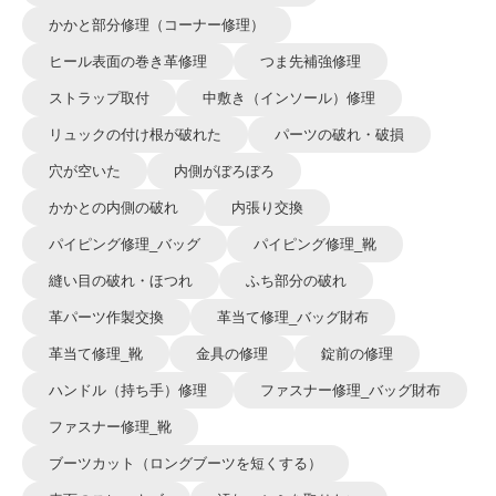
かかと部分修理（コーナー修理）
ヒール表面の巻き革修理
つま先補強修理
ストラップ取付
中敷き（インソール）修理
リュックの付け根が破れた
パーツの破れ・破損
穴が空いた
内側がぼろぼろ
かかとの内側の破れ
内張り交換
パイピング修理_バッグ
パイピング修理_靴
縫い目の破れ・ほつれ
ふち部分の破れ
革パーツ作製交換
革当て修理_バッグ財布
革当て修理_靴
金具の修理
錠前の修理
ハンドル（持ち手）修理
ファスナー修理_バッグ財布
ファスナー修理_靴
ブーツカット（ロングブーツを短くする）