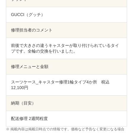
包丁研ぎ
杖先の修理
GUCCI（グッチ）
店舗を探す
オンライン修理見積もりサービス（配送修理）
修理担当者のコメント
よくあるご質問
前後で大きさの違うキャスターが取り付けられているタイ
プです。全輪の交換を行いました。
お問い合わせ
修理メニューと金額
採用情報
スーツケース_キャスター修理1輪タイプ4か所 税込
12,100円
CLOSE
納期（目安）
配送修理 2週間程度
掲載内容は掲載日時点での情報です。価格など予告なく変更になる場合