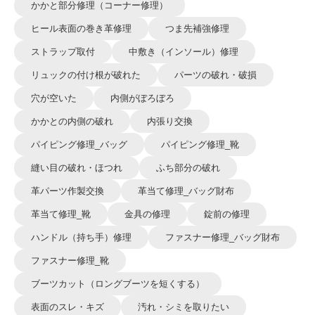
かかと部分修理（コーナー修理）
ヒール表面の巻き革修理
つま先補強修理
ストラップ取付
中敷き（インソール）修理
リュックの付け根が破れた
パーツの破れ・破損
穴が空いた
内側がぼろぼろ
かかとの内側の破れ
内張り交換
パイピング修理_バッグ
パイピング修理_靴
縫い目の破れ・ほつれ
ふち部分の破れ
革パーツ作製交換
革当て修理_バッグ財布
革当て修理_靴
金具の修理
錠前の修理
ハンドル（持ち手）修理
ファスナー修理_バッグ財布
ファスナー修理_靴
ブーツカット（ロングブーツを短くする）
表面のスレ・キズ
汚れ・シミを取りたい