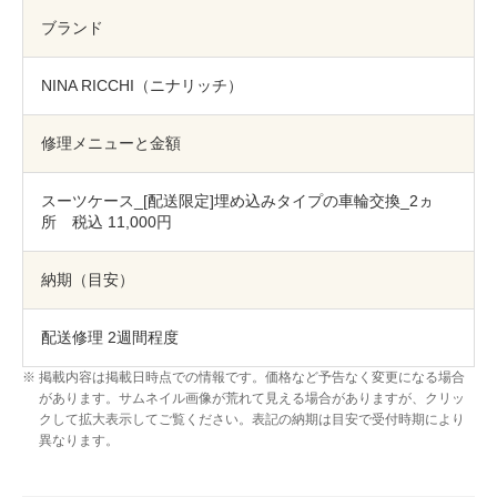
包丁研ぎ
杖先の修理
ブランド
店舗を探す
NINA RICCHI（ニナリッチ）
オンライン修理見積もりサービス（配送修理）
修理メニューと金額
よくあるご質問
スーツケース_[配送限定]埋め込みタイプの車輪交換_2ヵ
お問い合わせ
所 税込 11,000円
採用情報
納期（目安）
配送修理 2週間程度
CLOSE
掲載内容は掲載日時点での情報です。価格など予告なく変更になる場合
があります。サムネイル画像が荒れて見える場合がありますが、クリッ
クして拡大表示してご覧ください。表記の納期は目安で受付時期により
異なります。