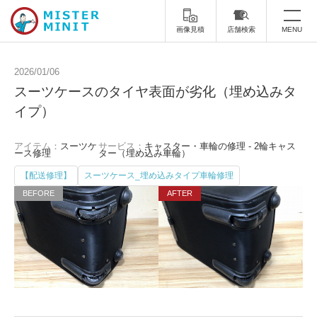
画像見積
店舗検索
MENU
トップ
2026/01/06
スーツケースのタイヤ表面が劣化（埋め込みタ
ミスターミニットについて
イプ）
修理サービス・料金
アイテム：
スーツケ
サービス：
キャスター・車輪の修理 - 2輪キャス
ース修理
ター（埋め込み車輪）
スーツケース修理
靴修理
【配送修理】
スーツケース_埋め込みタイプ車輪修理
スニーカー修理
靴磨き
カバンの修理
時計修理・電池交換
傘修理
合鍵の作製
印鑑・はんこの作製
ダビング