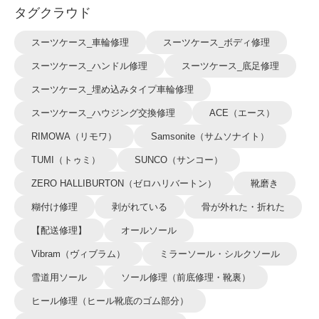
タグクラウド
スーツケース_車輪修理
スーツケース_ボディ修理
スーツケース_ハンドル修理
スーツケース_底足修理
スーツケース_埋め込みタイプ車輪修理
スーツケース_ハウジング交換修理
ACE（エース）
RIMOWA（リモワ）
Samsonite（サムソナイト）
TUMI（トゥミ）
SUNCO（サンコー）
ZERO HALLIBURTON（ゼロハリバートン）
靴磨き
糊付け修理
剥がれている
骨が外れた・折れた
【配送修理】
オールソール
Vibram（ヴィブラム）
ミラーソール・シルクソール
雪道用ソール
ソール修理（前底修理・靴裏）
ヒール修理（ヒール靴底のゴム部分）