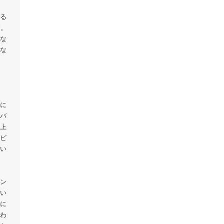
る
す。
な
な
に
バ
上
ピ
い
ン
い
に
わ