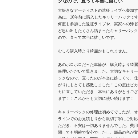
クなので、直って本当に嬉しい
大好きなアーティストの遠征ライブへ参加す
為に、10年前に購入したキャリーバックで
何度も参加した遠征ライブや、実家への帰省
ど思い出もたくさん詰まったキャリーバック
ので、直って本当に嬉しいです。
むしろ購入時より綺麗かもしれません。
あのボロボロだった車輪が、購入時より綺麗
修理いただいて驚きました。大切なキャリー
ックなので、直ったのが本当に嬉しくて、仕
がりにもとても感激しました！この度はピカ
カに直していただき、本当にありがとうござ
ます！！これからも大切に使い続けます！
キャリーバックの修理は初めてでしたが、オ
ラインでのお見積もりから親切丁寧にご対応
ただき、不安は一切ありませんでした。費用
関しても明確で安心でしたし、部品の色が変