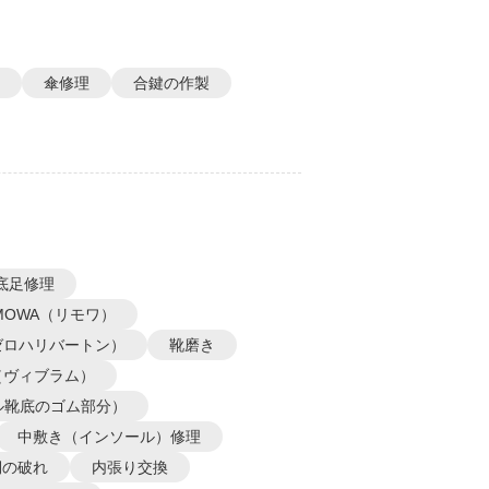
傘修理
合鍵の作製
底足修理
IMOWA（リモワ）
N（ゼロハリバートン）
靴磨き
m（ヴィブラム）
ル靴底のゴム部分）
中敷き（インソール）修理
側の破れ
内張り交換