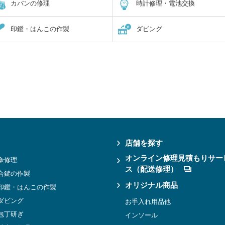
カバンの修理
時計修理・電池交換
印鑑・はんこの作製
ダビング
店舗を探す
オンライン修理見積もりサー
傘修理
ス（配送修理）
合鍵の作製
オリジナル商品
印鑑・はんこの作製
ダビング
お手入れ用品他
包丁研ぎ
インソール