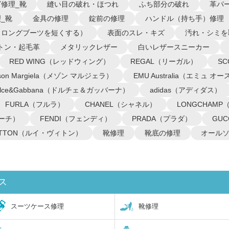
修理_靴
縫い目の破れ・ほつれ
ふち部分の破れ
革パ
_靴
金具の修理
錠前の修理
ハンドル（持ち手）修理
（ロングブーツを短くする）
表面のスレ・キズ
汚れ・シミを
トン・起毛革
メタリックレザー
白いレザースニーカー
RED WING（レッドウィング）
REGAL（リーガル）
S
ison Margiela（メゾン マルジェラ）
EMU Australia（エミュ 
olce&Gabbana（ドルチェ＆ガッバーナ）
adidas（アディダス）
FURLA（フルラ）
CHANEL（シャネル）
LONGCHAM
コーチ）
FENDI（フェンディ）
PRADA（プラダ）
GU
VUITTON（ルイ・ヴィトン）
靴修理
靴底の修理
オール
ス
スーツケース修理
靴修理