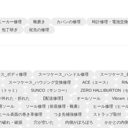
ニーカー修理
靴磨き
カバンの修理
時計修理・電池交換
包丁研ぎ
杖先の修理
ス_ボディ修理
スーツケース_ハンドル修理
スーツケース_
スーツケース_ハウジング交換修理
ACE（エース）
R
I（トゥミ）
SUNCO（サンコー）
ZERO HALLIBURTO
が外れた・折れた
【配送修理】
オールソール
Vibra
用ソール
ソール修理（前底修理・靴裏）
ヒール修理（ヒー
ヒール表面の巻き革修理
つま先補強修理
ストラップ取付
の破れ・破損
穴が空いた
内側がぼろぼろ
かかとの内