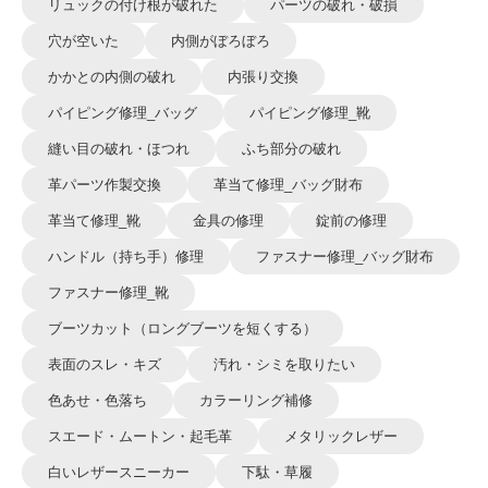
リュックの付け根が破れた
パーツの破れ・破損
穴が空いた
内側がぼろぼろ
かかとの内側の破れ
内張り交換
パイピング修理_バッグ
パイピング修理_靴
縫い目の破れ・ほつれ
ふち部分の破れ
革パーツ作製交換
革当て修理_バッグ財布
革当て修理_靴
金具の修理
錠前の修理
ハンドル（持ち手）修理
ファスナー修理_バッグ財布
ファスナー修理_靴
ブーツカット（ロングブーツを短くする）
表面のスレ・キズ
汚れ・シミを取りたい
色あせ・色落ち
カラーリング補修
スエード・ムートン・起毛革
メタリックレザー
白いレザースニーカー
下駄・草履