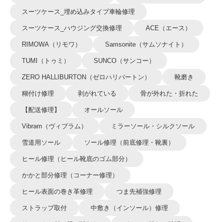
スーツケース_埋め込みタイプ車輪修理
スーツケース_ハウジング交換修理
ACE（エース）
RIMOWA（リモワ）
Samsonite（サムソナイト）
TUMI（トゥミ）
SUNCO（サンコー）
ZERO HALLIBURTON（ゼロハリバートン）
靴磨き
糊付け修理
剥がれている
骨が外れた・折れた
【配送修理】
オールソール
Vibram（ヴィブラム）
ミラーソール・シルクソール
雪道用ソール
ソール修理（前底修理・靴裏）
ヒール修理（ヒール靴底のゴム部分）
かかと部分修理（コーナー修理）
ヒール表面の巻き革修理
つま先補強修理
ストラップ取付
中敷き（インソール）修理