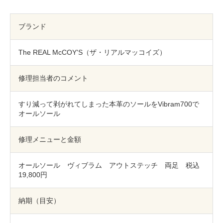
包丁研ぎ
杖先の修理
店舗を探す
ブランド
オンライン修理見積もりサービス（配送修理）
The REAL McCOY'S（ザ・リアルマッコイズ）
よくあるご質問
修理担当者のコメント
お問い合わせ
すり減って剥がれてしまった本革のソールをVibram700で
オールソール
採用情報
修理メニューと金額
オールソール ヴィブラム アウトステッチ 両足 税込
CLOSE
19,800円
納期（目安）