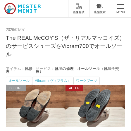
画像見積
店舗検索
MENU
トップ
2026/01/07
The REAL McCOY'S（ザ・リアルマッコイズ）
ミスターミニットについて
のサービスシューズをVibram700でオールソー
ル
修理サービス・料金
スーツケース修理
靴修理
アイテム：
靴修
サービス：
靴底の修理 - オールソール（靴底全交
理
換）
スニーカー修理
靴磨き
オールソール
Vibram（ヴィブラム）
ワークブーツ
カバンの修理
時計修理・電池交換
傘修理
合鍵の作製
印鑑・はんこの作製
ダビング