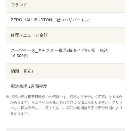
包丁研ぎ
杖先の修理
ブランド
店舗を探す
ZERO HALLIBURTON（ゼロハリバートン）
オンライン修理見積もりサービス（配送修理）
修理メニューと金額
よくあるご質問
スーツケース_キャスター修理2輪タイプ4か所 税込
16,500円
お問い合わせ
納期（目安）
採用情報
配送修理 2週間程度
掲載内容は掲載日時点での情報です。価格など予告なく変更になる場合
CLOSE
があります。サムネイル画像が荒れて見える場合がありますが、クリッ
クして拡大表示してご覧ください。表記の納期は目安で受付時期により
異なります。