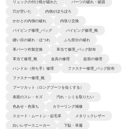
リュックの付け根が破れた
パーツの破れ・破損
穴が空いた
内側がぼろぼろ
かかとの内側の破れ
内張り交換
パイピング修理_バッグ
パイピング修理_靴
縫い目の破れ・ほつれ
ふち部分の破れ
革パーツ作製交換
革当て修理_バッグ財布
革当て修理_靴
金具の修理
錠前の修理
ハンドル（持ち手）修理
ファスナー修理_バッグ財布
ファスナー修理_靴
ブーツカット（ロングブーツを短くする）
表面のスレ・キズ
汚れ・シミを取りたい
色あせ・色落ち
カラーリング補修
スエード・ムートン・起毛革
メタリックレザー
白いレザースニーカー
下駄・草履