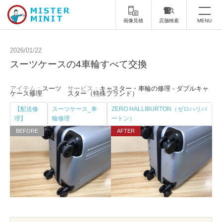
画像見積
店舗検索
MENU
トップ
2026/01/22
スーツケースの4車輪すべて交換
ミスターミニットについて
アイテム：
スーツ
サービス：
キャスター・車輪の修理 - ダブルキャ
修理サービス・料金
ケース修理
スター（特殊ブランド）
【配送修
スーツケース_車
ZERO HALLIBURTON（ゼロハリバ
スーツケース修理
靴修理
理】
輪修理
ートン）
スニーカー修理
靴磨き
カバンの修理
時計修理・電池交換
傘修理
合鍵の作製
印鑑・はんこの作製
ダビング