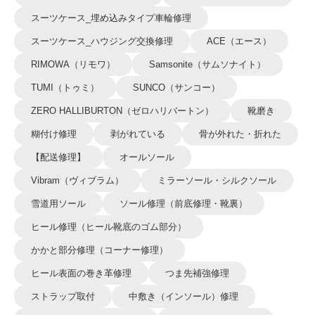
スーツケース_埋め込みタイプ車輪修理
スーツケース_ハウジング交換修理
ACE（エース）
RIMOWA（リモワ）
Samsonite（サムソナイト）
TUMI（トゥミ）
SUNCO（サンコー）
ZERO HALLIBURTON（ゼロハリバートン）
靴磨き
糊付け修理
剥がれている
骨が外れた・折れた
【配送修理】
オールソール
Vibram（ヴィブラム）
ミラーソール・シルクソール
雪道用ソール
ソール修理（前底修理・靴裏）
ヒール修理（ヒール靴底のゴム部分）
かかと部分修理（コーナー修理）
ヒール表面の巻き革修理
つま先補強修理
ストラップ取付
中敷き（インソール）修理