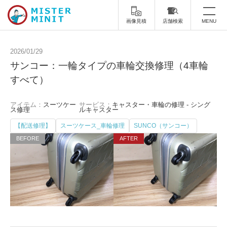
画像見積
店舗検索
MENU
トップ
2026/01/29
サンコー：一輪タイプの車輪交換修理（4車輪
ミスターミニットについて
すべて）
修理サービス・料金
アイテム：
スーツケー
サービス：
キャスター・車輪の修理 - シング
ス修理
ルキャスター
スーツケース修理
靴修理
【配送修理】
スーツケース_車輪修理
SUNCO（サンコー）
スニーカー修理
靴磨き
カバンの修理
時計修理・電池交換
傘修理
合鍵の作製
印鑑・はんこの作製
ダビング