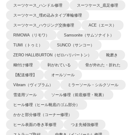
スーツケース_ハンドル修理
スーツケース_底足修理
スーツケース_埋め込みタイプ車輪修理
スーツケース_ハウジング交換修理
ACE（エース）
RIMOWA（リモワ）
Samsonite（サムソナイト）
TUMI（トゥミ）
SUNCO（サンコー）
ZERO HALLIBURTON（ゼロハリバートン）
靴磨き
糊付け修理
剥がれている
骨が外れた・折れた
【配送修理】
オールソール
Vibram（ヴィブラム）
ミラーソール・シルクソール
雪道用ソール
ソール修理（前底修理・靴裏）
ヒール修理（ヒール靴底のゴム部分）
かかと部分修理（コーナー修理）
ヒール表面の巻き革修理
つま先補強修理
ストラップ取付
中敷き（インソール）修理