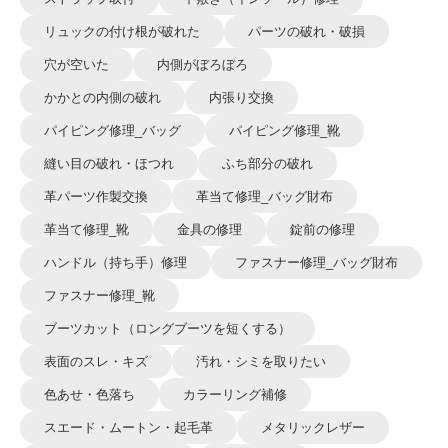
リュックの付け根が破れた
パーツの破れ・破損
穴が空いた
内側がぼろぼろ
かかとの内側の破れ
内張り交換
パイピング修理_バッグ
パイピング修理_靴
縫い目の破れ・ほつれ
ふち部分の破れ
革パーツ作製交換
革当て修理_バッグ財布
革当て修理_靴
金具の修理
錠前の修理
ハンドル（持ち手）修理
ファスナー修理_バッグ財布
ファスナー修理_靴
ブーツカット（ロングブーツを短くする）
表面のスレ・キズ
汚れ・シミを取りたい
色あせ・色落ち
カラーリング補修
スエード・ムートン・起毛革
メタリックレザー