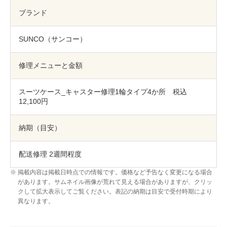
包丁研ぎ
杖先の修理
ブランド
店舗を探す
SUNCO（サンコー）
オンライン修理見積もりサービス（配送修理）
修理メニューと金額
よくあるご質問
スーツケース_キャスター修理1輪タイプ4か所 税込
お問い合わせ
12,100円
採用情報
納期（目安）
配送修理 2週間程度
CLOSE
掲載内容は掲載日時点での情報です。価格など予告なく変更になる場合
があります。サムネイル画像が荒れて見える場合がありますが、クリッ
クして拡大表示してご覧ください。表記の納期は目安で受付時期により
異なります。