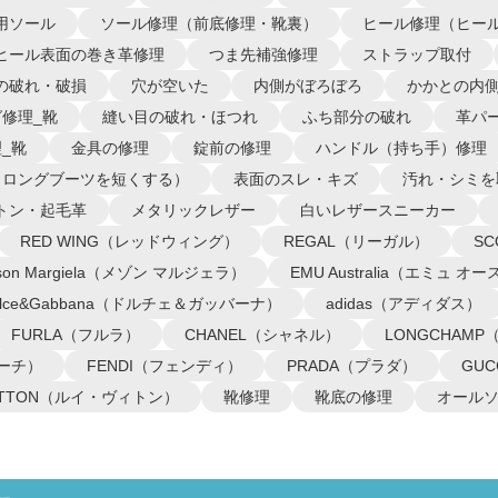
用ソール
ソール修理（前底修理・靴裏）
ヒール修理（ヒー
ヒール表面の巻き革修理
つま先補強修理
ストラップ取付
の破れ・破損
穴が空いた
内側がぼろぼろ
かかとの内
修理_靴
縫い目の破れ・ほつれ
ふち部分の破れ
革パ
_靴
金具の修理
錠前の修理
ハンドル（持ち手）修理
（ロングブーツを短くする）
表面のスレ・キズ
汚れ・シミを
トン・起毛革
メタリックレザー
白いレザースニーカー
RED WING（レッドウィング）
REGAL（リーガル）
S
ison Margiela（メゾン マルジェラ）
EMU Australia（エミュ 
olce&Gabbana（ドルチェ＆ガッバーナ）
adidas（アディダス）
FURLA（フルラ）
CHANEL（シャネル）
LONGCHAM
コーチ）
FENDI（フェンディ）
PRADA（プラダ）
GU
VUITTON（ルイ・ヴィトン）
靴修理
靴底の修理
オール