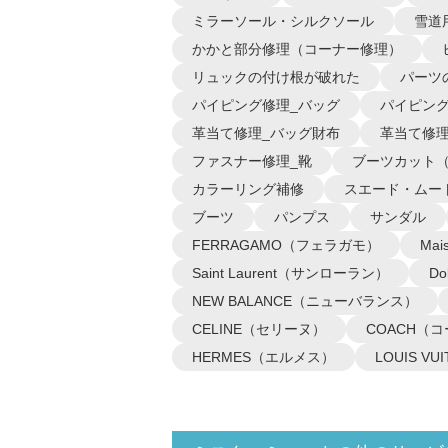
ミラーソール・シルクソール
雪道
かかと部分修理（コーナー修理）
リュックの付け根が破れた
パーツ
パイピング修理_バッグ
パイピング
革当て修理_バッグ財布
革当て修理
ファスナー修理_靴
ブーツカット
カラーリング補修
スエード・ムー
ブーツ
パンプス
サンダル
FERRAGAMO（フェラガモ）
Ma
Saint Laurent（サンローラン）
D
NEW BALANCE（ニューバランス）
CELINE（セリーヌ）
COACH（
HERMES（エルメス）
LOUIS 