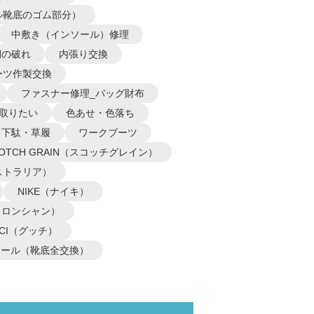
ル靴底のゴム部分）
中敷き（インソール）修理
側の破れ
内張り交換
ーツ作製交換
ファスナー修理_バッグ財布
取りたい
色あせ・色落ち
下駄・草履
ワークブーツ
COTCH GRAIN（スコッチグレイン）
オーストラリア）
NIKE（ナイキ）
P（ロンシャン）
CCI（グッチ）
ソール（靴底全交換）