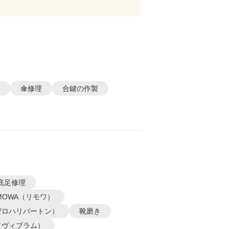
傘修理
合鍵の作製
底足修理
IMOWA（リモワ）
N（ゼロハリバートン）
靴磨き
m（ヴィブラム）