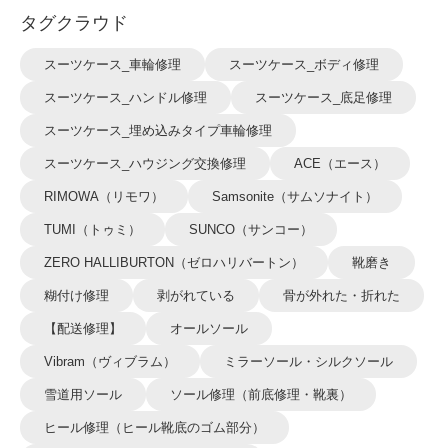
タグクラウド
スーツケース_車輪修理
スーツケース_ボディ修理
スーツケース_ハンドル修理
スーツケース_底足修理
スーツケース_埋め込みタイプ車輪修理
スーツケース_ハウジング交換修理
ACE（エース）
RIMOWA（リモワ）
Samsonite（サムソナイト）
TUMI（トゥミ）
SUNCO（サンコー）
ZERO HALLIBURTON（ゼロハリバートン）
靴磨き
糊付け修理
剥がれている
骨が外れた・折れた
【配送修理】
オールソール
Vibram（ヴィブラム）
ミラーソール・シルクソール
雪道用ソール
ソール修理（前底修理・靴裏）
ヒール修理（ヒール靴底のゴム部分）