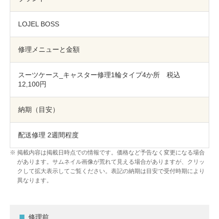
包丁研ぎ
杖先の修理
LOJEL BOSS
店舗を探す
オンライン修理見積もりサービス（配送修理）
修理メニューと金額
よくあるご質問
スーツケース_キャスター修理1輪タイプ4か所 税込
12,100円
お問い合わせ
納期（目安）
採用情報
配送修理 2週間程度
掲載内容は掲載日時点での情報です。価格など予告なく変更になる場合
があります。サムネイル画像が荒れて見える場合がありますが、クリッ
CLOSE
クして拡大表示してご覧ください。表記の納期は目安で受付時期により
異なります。
修理前