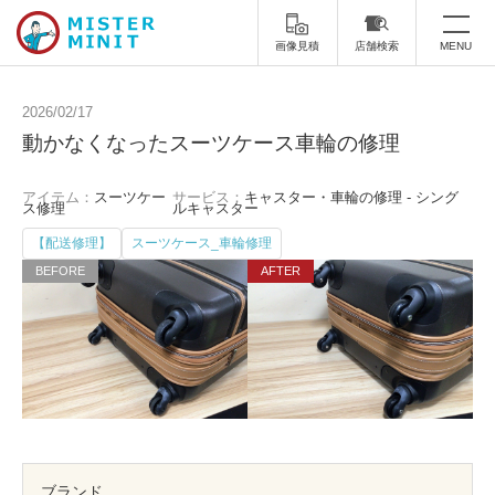
画像見積
店舗検索
MENU
トップ
2026/02/17
動かなくなったスーツケース車輪の修理
ミスターミニットについて
アイテム：
スーツケー
サービス：
キャスター・車輪の修理 - シング
修理サービス・料金
ス修理
ルキャスター
【配送修理】
スーツケース_車輪修理
スーツケース修理
靴修理
スニーカー修理
靴磨き
カバンの修理
時計修理・電池交換
傘修理
合鍵の作製
印鑑・はんこの作製
ダビング
ブランド