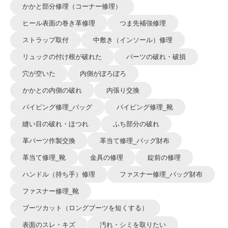
かかと部分修理（コーナー修理）
ヒール表面の巻き革修理
つま先補強修理
ストラップ取付
中敷き（インソール）修理
リュックの付け根が破れた
パーツの破れ・破損
穴が空いた
内側がぼろぼろ
かかとの内側の破れ
内張り交換
パイピング修理_バッグ
パイピング修理_靴
縫い目の破れ・ほつれ
ふち部分の破れ
革パーツ作製交換
革当て修理_バッグ財布
革当て修理_靴
金具の修理
錠前の修理
ハンドル（持ち手）修理
ファスナー修理_バッグ財布
ファスナー修理_靴
ブーツカット（ロングブーツを短くする）
表面のスレ・キズ
汚れ・シミを取りたい