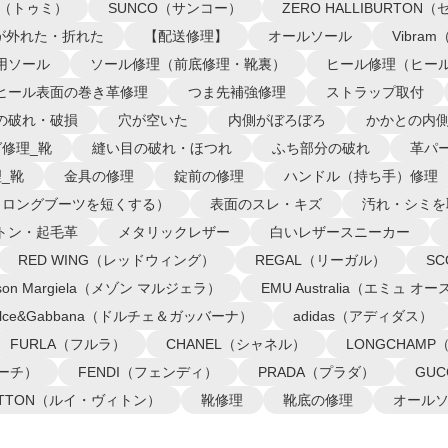
I（トゥミ）
SUNCO（サンコー）
ZERO HALLIBURTO
が外れた・折れた
【配送修理】
オールソール
Vibra
用ソール
ソール修理（前底修理・靴裏）
ヒール修理（ヒー
ヒール表面の巻き革修理
つま先補強修理
ストラップ取付
の破れ・破損
穴が空いた
内側がぼろぼろ
かかとの内
修理_靴
縫い目の破れ・ほつれ
ふち部分の破れ
革パ
_靴
金具の修理
錠前の修理
ハンドル（持ち手）修理
（ロングブーツを短くする）
表面のスレ・キズ
汚れ・シミを
トン・起毛革
メタリックレザー
白いレザースニーカー
RED WING（レッドウィング）
REGAL（リーガル）
S
ison Margiela（メゾン マルジェラ）
EMU Australia（エミュ 
olce&Gabbana（ドルチェ＆ガッバーナ）
adidas（アディダス）
FURLA（フルラ）
CHANEL（シャネル）
LONGCHAM
コーチ）
FENDI（フェンディ）
PRADA（プラダ）
GU
VUITTON（ルイ・ヴィトン）
靴修理
靴底の修理
オール