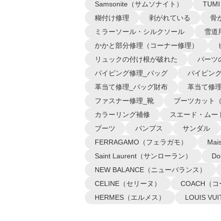
Samsonite（サムソナイト）
TUM
糊付け修理
剥がれている
骨
ミラーソール・シルクソール
雪道
かかと部分修理（コーナー修理）
リュックの付け根が破れた
パーツ
パイピング修理_バッグ
パイピング
革当て修理_バッグ財布
革当て修理
ファスナー修理_靴
ブーツカット
カラーリング補修
スエード・ムー
ブーツ
パンプス
サンダル
FERRAGAMO（フェラガモ）
Ma
Saint Laurent（サンローラン）
D
NEW BALANCE（ニューバランス）
CELINE（セリーヌ）
COACH（
HERMES（エルメス）
LOUIS 