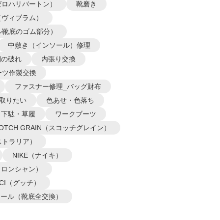
N（ゼロハリバートン）
靴磨き
m（ヴィブラム）
ル靴底のゴム部分）
中敷き（インソール）修理
側の破れ
内張り交換
ーツ作製交換
ファスナー修理_バッグ財布
取りたい
色あせ・色落ち
下駄・草履
ワークブーツ
COTCH GRAIN（スコッチグレイン）
オーストラリア）
NIKE（ナイキ）
P（ロンシャン）
CCI（グッチ）
ソール（靴底全交換）