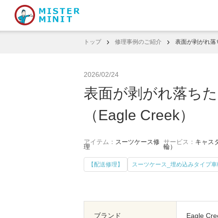
トップ
修理事例のご紹介
表面が剥がれ落ち
2026/02/24
表面が剥がれ落ちた
（Eagle Creek）
アイテム：
スーツケース修
サービス：
キャスタ
理
輪）
【配送修理】
スーツケース_埋め込みタイプ車
ブランド
Eagle 