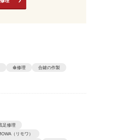
修理
傘修理
合鍵の作製
底足修理
IMOWA（リモワ）