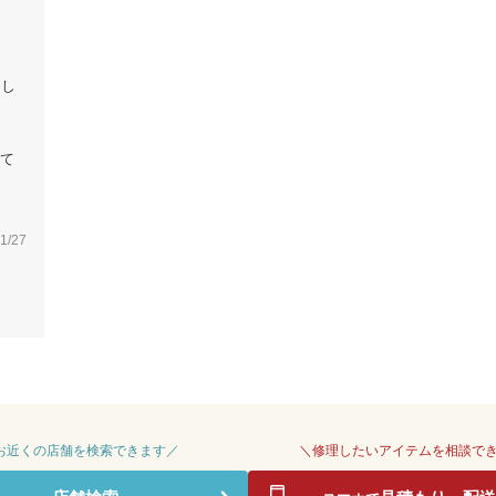
用し
て
1/27
 お近くの店舗を検索できます／
＼修理したいアイテムを相談で