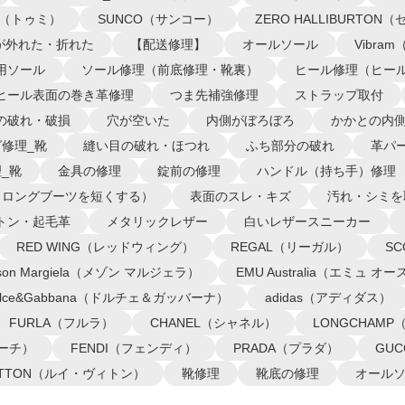
I（トゥミ）
SUNCO（サンコー）
ZERO HALLIBURTO
が外れた・折れた
【配送修理】
オールソール
Vibra
用ソール
ソール修理（前底修理・靴裏）
ヒール修理（ヒー
ヒール表面の巻き革修理
つま先補強修理
ストラップ取付
の破れ・破損
穴が空いた
内側がぼろぼろ
かかとの内
修理_靴
縫い目の破れ・ほつれ
ふち部分の破れ
革パ
_靴
金具の修理
錠前の修理
ハンドル（持ち手）修理
（ロングブーツを短くする）
表面のスレ・キズ
汚れ・シミを
トン・起毛革
メタリックレザー
白いレザースニーカー
RED WING（レッドウィング）
REGAL（リーガル）
S
ison Margiela（メゾン マルジェラ）
EMU Australia（エミュ 
olce&Gabbana（ドルチェ＆ガッバーナ）
adidas（アディダス）
FURLA（フルラ）
CHANEL（シャネル）
LONGCHAM
コーチ）
FENDI（フェンディ）
PRADA（プラダ）
GU
VUITTON（ルイ・ヴィトン）
靴修理
靴底の修理
オール