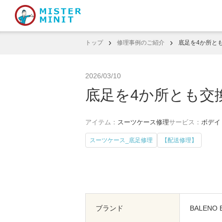
トップ
修理事例のご紹介
底足を4か所と
2026/03/10
底足を4か所とも交
アイテム：
スーツケース修理
サービス：
ボデイ
スーツケース_底足修理
【配送修理】
ブランド
BALENO