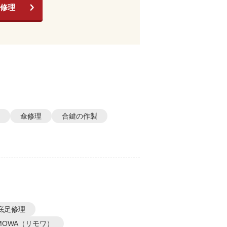
修理
傘修理
合鍵の作製
底足修理
IMOWA（リモワ）