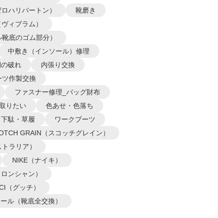
N（ゼロハリバートン）
靴磨き
m（ヴィブラム）
ル靴底のゴム部分）
中敷き（インソール）修理
側の破れ
内張り交換
ーツ作製交換
ファスナー修理_バッグ財布
取りたい
色あせ・色落ち
下駄・草履
ワークブーツ
COTCH GRAIN（スコッチグレイン）
オーストラリア）
NIKE（ナイキ）
P（ロンシャン）
CCI（グッチ）
ソール（靴底全交換）