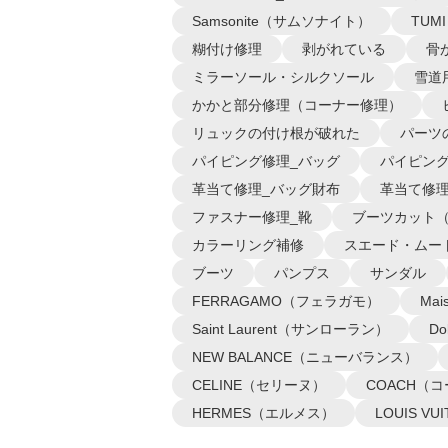
Samsonite（サムソナイト）
TUM
糊付け修理
剥がれている
骨
ミラーソール・シルクソール
雪道
かかと部分修理（コーナー修理）
リュックの付け根が破れた
パーツ
パイピング修理_バッグ
パイピング
革当て修理_バッグ財布
革当て修理
ファスナー修理_靴
ブーツカット
カラーリング補修
スエード・ムー
ブーツ
パンプス
サンダル
FERRAGAMO（フェラガモ）
Ma
Saint Laurent（サンローラン）
D
NEW BALANCE（ニューバランス）
CELINE（セリーヌ）
COACH（
HERMES（エルメス）
LOUIS 