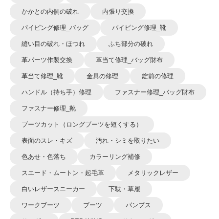
かかとの内側の破れ
内張り交換
パイピング修理_バッグ
パイピング修理_靴
縫い目の破れ・ほつれ
ふち部分の破れ
革パーツ作製交換
革当て修理_バッグ財布
革当て修理_靴
金具の修理
錠前の修理
ハンドル（持ち手）修理
ファスナー修理_バッグ財布
ファスナー修理_靴
ブーツカット（ロングブーツを短くする）
表面のスレ・キズ
汚れ・シミを取りたい
色あせ・色落ち
カラーリング補修
スエード・ムートン・起毛革
メタリックレザー
白いレザースニーカー
下駄・草履
ワークブーツ
ブーツ
パンプス