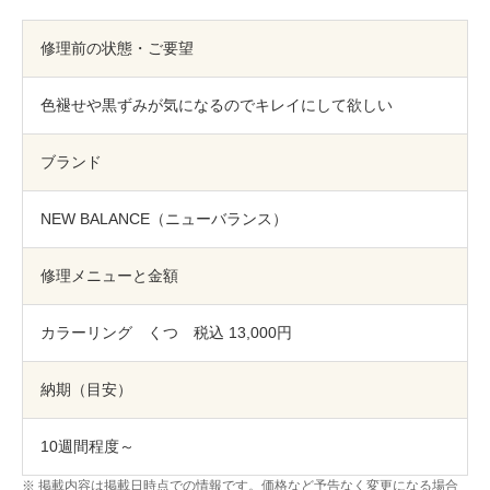
包丁研ぎ
杖先の修理
修理前の状態・ご要望
店舗を探す
色褪せや黒ずみが気になるのでキレイにして欲しい
オンライン修理見積もりサービス（配送修理）
ブランド
よくあるご質問
お問い合わせ
NEW BALANCE（ニューバランス）
採用情報
修理メニューと金額
カラーリング くつ 税込 13,000円
CLOSE
納期（目安）
10週間程度～
掲載内容は掲載日時点での情報です。価格など予告なく変更になる場合