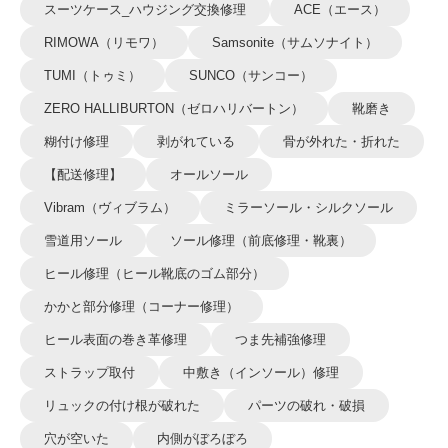
スーツケース_ハウジング交換修理
ACE（エース）
RIMOWA（リモワ）
Samsonite（サムソナイト）
TUMI（トゥミ）
SUNCO（サンコー）
ZERO HALLIBURTON（ゼロハリバートン）
靴磨き
糊付け修理
剥がれている
骨が外れた・折れた
【配送修理】
オールソール
Vibram（ヴィブラム）
ミラーソール・シルクソール
雪道用ソール
ソール修理（前底修理・靴裏）
ヒール修理（ヒール靴底のゴム部分）
かかと部分修理（コーナー修理）
ヒール表面の巻き革修理
つま先補強修理
ストラップ取付
中敷き（インソール）修理
リュックの付け根が破れた
パーツの破れ・破損
穴が空いた
内側がぼろぼろ