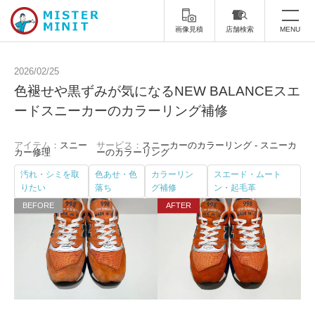
画像見積
店舗検索
MENU
トップ
2026/02/25
色褪せや黒ずみが気になるNEW BALANCEスエ
ミスターミニットについて
ードスニーカーのカラーリング補修
修理サービス・料金
アイテム：
スニー
サービス：
スニーカーのカラーリング - スニーカ
カー修理
ーのカラーリング
スーツケース修理
靴修理
汚れ・シミを取
色あせ・色
カラーリン
スエード・ムート
りたい
落ち
グ補修
ン・起毛革
スニーカー修理
靴磨き
カバンの修理
時計修理・電池交換
傘修理
合鍵の作製
印鑑・はんこの作製
ダビング