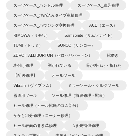
スーツケース_ハンドル修理
スーツケース_底足修理
スーツケース_埋め込みタイプ車輪修理
スーツケース_ハウジング交換修理
ACE（エース）
RIMOWA（リモワ）
Samsonite（サムソナイト）
TUMI（トゥミ）
SUNCO（サンコー）
ZERO HALLIBURTON（ゼロハリバートン）
靴磨き
糊付け修理
剥がれている
骨が外れた・折れた
【配送修理】
オールソール
Vibram（ヴィブラム）
ミラーソール・シルクソール
雪道用ソール
ソール修理（前底修理・靴裏）
ヒール修理（ヒール靴底のゴム部分）
かかと部分修理（コーナー修理）
ヒール表面の巻き革修理
つま先補強修理
ストラップ取付
中敷き（インソール）修理