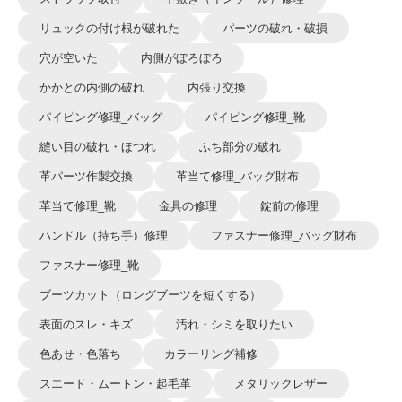
リュックの付け根が破れた
パーツの破れ・破損
穴が空いた
内側がぼろぼろ
かかとの内側の破れ
内張り交換
パイピング修理_バッグ
パイピング修理_靴
縫い目の破れ・ほつれ
ふち部分の破れ
革パーツ作製交換
革当て修理_バッグ財布
革当て修理_靴
金具の修理
錠前の修理
ハンドル（持ち手）修理
ファスナー修理_バッグ財布
ファスナー修理_靴
ブーツカット（ロングブーツを短くする）
表面のスレ・キズ
汚れ・シミを取りたい
色あせ・色落ち
カラーリング補修
スエード・ムートン・起毛革
メタリックレザー