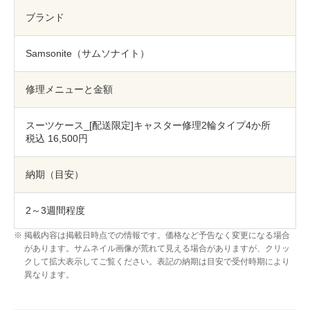
包丁研ぎ
杖先の修理
ブランド
店舗を探す
Samsonite（サムソナイト）
オンライン修理見積もりサービス（配送修理）
修理メニューと金額
よくあるご質問
スーツケース_[配送限定]キャスター修理2輪タイプ4か所
お問い合わせ
税込 16,500円
採用情報
納期（目安）
2～3週間程度
CLOSE
掲載内容は掲載日時点での情報です。価格など予告なく変更になる場合
があります。サムネイル画像が荒れて見える場合がありますが、クリッ
クして拡大表示してご覧ください。表記の納期は目安で受付時期により
異なります。