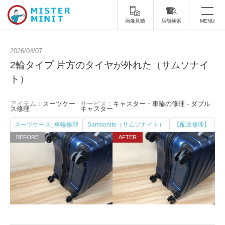
画像見積
店舗検索
MENU
トップ
2026/04/07
2輪タイプ 片方のタイヤが外れた（サムソナイ
ミスターミニットについて
ト）
修理サービス・料金
アイテム：
スーツケー
サービス：
キャスター・車輪の修理 - ダブル
ス修理
キャスター
スーツケース修理
靴修理
スーツケース_車輪修理
Samsonite（サムソナイト）
【配送修理】
スニーカー修理
靴磨き
カバンの修理
時計修理・電池交換
傘修理
合鍵の作製
印鑑・はんこの作製
ダビング