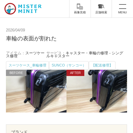
画像見積
店舗検索
MENU
トップ
2026/04/09
車輪の表面が割れた
ミスターミニットについて
アイテム：
スーツケー
サービス：
キャスター・車輪の修理 - シング
修理サービス・料金
ス修理
ルキャスター
スーツケース_車輪修理
SUNCO（サンコー）
【配送修理】
スーツケース修理
靴修理
スニーカー修理
靴磨き
カバンの修理
時計修理・電池交換
傘修理
合鍵の作製
印鑑・はんこの作製
ダビング
ブランド