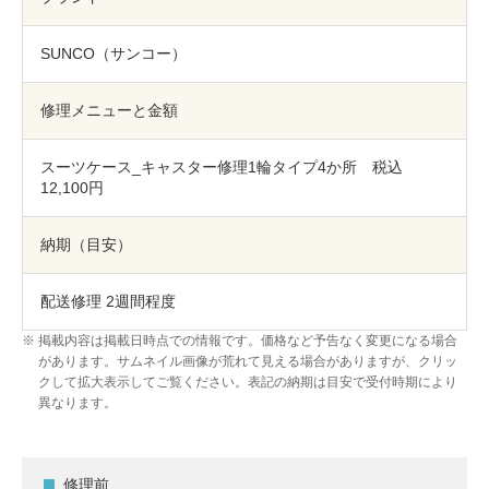
包丁研ぎ
杖先の修理
SUNCO（サンコー）
店舗を探す
オンライン修理見積もりサービス（配送修理）
修理メニューと金額
よくあるご質問
スーツケース_キャスター修理1輪タイプ4か所 税込
12,100円
お問い合わせ
納期（目安）
採用情報
配送修理 2週間程度
掲載内容は掲載日時点での情報です。価格など予告なく変更になる場合
があります。サムネイル画像が荒れて見える場合がありますが、クリッ
CLOSE
クして拡大表示してご覧ください。表記の納期は目安で受付時期により
異なります。
修理前