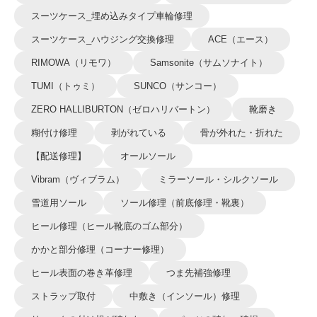
スーツケース_埋め込みタイプ車輪修理
スーツケース_ハウジング交換修理
ACE（エース）
RIMOWA（リモワ）
Samsonite（サムソナイト）
TUMI（トゥミ）
SUNCO（サンコー）
ZERO HALLIBURTON（ゼロハリバートン）
靴磨き
糊付け修理
剥がれている
骨が外れた・折れた
【配送修理】
オールソール
Vibram（ヴィブラム）
ミラーソール・シルクソール
雪道用ソール
ソール修理（前底修理・靴裏）
ヒール修理（ヒール靴底のゴム部分）
かかと部分修理（コーナー修理）
ヒール表面の巻き革修理
つま先補強修理
ストラップ取付
中敷き（インソール）修理