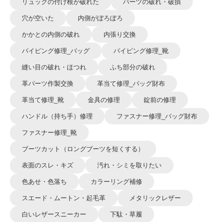
リュックの付け根が破れた
パーツの破れ・破損
穴が空いた
内側がぼろぼろ
かかとの内側の破れ
内張り交換
パイピング修理_バッグ
パイピング修理_靴
縫い目の破れ・ほつれ
ふち部分の破れ
革パーツ作製交換
革当て修理_バッグ財布
革当て修理_靴
金具の修理
錠前の修理
ハンドル（持ち手）修理
ファスナー修理_バッグ財布
ファスナー修理_靴
ブーツカット（ロングブーツを短くする）
表面のスレ・キズ
汚れ・シミを取りたい
色あせ・色落ち
カラーリング補修
スエード・ムートン・起毛革
メタリックレザー
白いレザースニーカー
下駄・草履