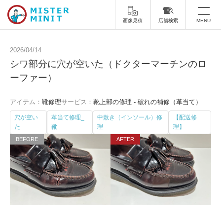
画像見積
店舗検索
MENU
トップ
2026/04/14
シワ部分に穴が空いた（ドクターマーチンのロ
ミスターミニットについて
ーファー）
修理サービス・料金
アイテム：
靴修理
サービス：
靴上部の修理 - 破れの補修（革当て）
スーツケース修理
靴修理
穴が空い
革当て修理_
中敷き（インソール）修
【配送修
た
靴
理
理】
スニーカー修理
靴磨き
カバンの修理
時計修理・電池交換
傘修理
合鍵の作製
印鑑・はんこの作製
ダビング