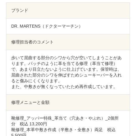
包丁研ぎ
杖先の修理
ブランド
店舗を探す
DR. MARTENS（ドクターマーチン）
オンライン修理見積もりサービス（配送修理）
修理担当者のコメント
よくあるご質問
歩いて屈曲する部分のシワから穴が空いてしまうことがあ
お問い合わせ
ります。パッチのように革を当てる修理（革当て修理）
で、あまり目立たないように仕上げています。保管時は、
屈曲された部分のシワを伸ばすためシューキーパーを入れ
採用情報
ると傷みにくくなります。
また、中敷きが無くなっていたため再作成しています。
修理メニューと金額
CLOSE
靴修理_アッパー特殊_革当て（穴あき・やぶれ）_2個所
分 税込 13,200円
靴修理_本革中敷き作成（半敷き・全敷き）両足 税込
5,500円