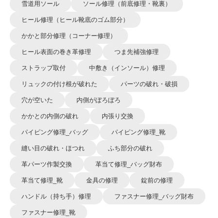
雪道用ソール
ソール修理（前底修理・靴裏）
ヒール修理（ヒール靴底のゴム部分）
かかと部分修理（コーナー修理）
ヒール表面の巻き革修理
つま先補強修理
ストラップ取付
中敷き（インソール）修理
リュックの付け根が破れた
パーツの破れ・破損
穴が空いた
内側がぼろぼろ
かかとの内側の破れ
内張り交換
パイピング修理_バッグ
パイピング修理_靴
縫い目の破れ・ほつれ
ふち部分の破れ
革パーツ作製交換
革当て修理_バッグ財布
革当て修理_靴
金具の修理
錠前の修理
ハンドル（持ち手）修理
ファスナー修理_バッグ財布
ファスナー修理_靴