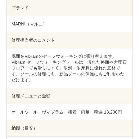
包丁研ぎ
杖先の修理
ブランド
店舗を探す
MARNI（マルニ）
オンライン修理見積もりサービス（配送修理）
修理担当者のコメント
よくあるご質問
底面をVibramのセーフウォーキングに張り替えます。
お問い合わせ
Vibram セーフウォーキングソールは、濡れた路面や大理石
フロアーでも滑りにくく、耐滑・耐摩耗に優れた底材で
す。ソールの修理にも、新品ソールの保護にもご利用いた
採用情報
だけます。
修理メニューと金額
CLOSE
オールソール ヴィブラム 接着 両足 税込 13,200円
納期（目安）