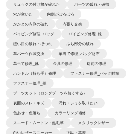
リュックの付け根が破れた
パーツの破れ・破損
穴が空いた
内側がぼろぼろ
かかとの内側の破れ
内張り交換
パイピング修理_バッグ
パイピング修理_靴
縫い目の破れ・ほつれ
ふち部分の破れ
革パーツ作製交換
革当て修理_バッグ財布
革当て修理_靴
金具の修理
錠前の修理
ハンドル（持ち手）修理
ファスナー修理_バッグ財布
ファスナー修理_靴
ブーツカット（ロングブーツを短くする）
表面のスレ・キズ
汚れ・シミを取りたい
色あせ・色落ち
カラーリング補修
スエード・ムートン・起毛革
メタリックレザー
白いレザースニーカー
下駄・草履