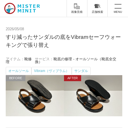
画像見積
店舗検索
MENU
トップ
2026/05/08
すり減ったサンダルの底をVibramセーフウォー
ミスターミニットについて
キングで張り替え
修理サービス・料金
アイテム：
靴修
サービス：
靴底の修理 - オールソール（靴底全交
理
換）
スーツケース修理
靴修理
オールソール
Vibram（ヴィブラム）
サンダル
スニーカー修理
靴磨き
カバンの修理
時計修理・電池交換
傘修理
合鍵の作製
印鑑・はんこの作製
ダビング