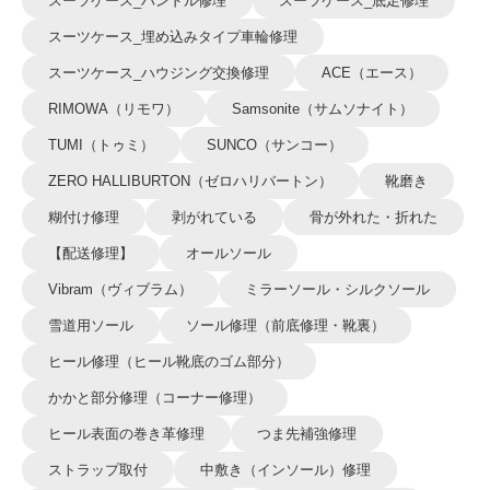
スーツケース_ハンドル修理
スーツケース_底足修理
スーツケース_埋め込みタイプ車輪修理
スーツケース_ハウジング交換修理
ACE（エース）
RIMOWA（リモワ）
Samsonite（サムソナイト）
TUMI（トゥミ）
SUNCO（サンコー）
ZERO HALLIBURTON（ゼロハリバートン）
靴磨き
糊付け修理
剥がれている
骨が外れた・折れた
【配送修理】
オールソール
Vibram（ヴィブラム）
ミラーソール・シルクソール
雪道用ソール
ソール修理（前底修理・靴裏）
ヒール修理（ヒール靴底のゴム部分）
かかと部分修理（コーナー修理）
ヒール表面の巻き革修理
つま先補強修理
ストラップ取付
中敷き（インソール）修理