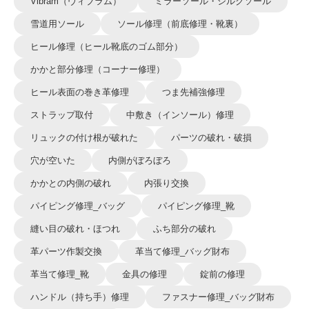
Vibram（ヴィブラム）
ミラーソール・シルクソール
雪道用ソール
ソール修理（前底修理・靴裏）
ヒール修理（ヒール靴底のゴム部分）
かかと部分修理（コーナー修理）
ヒール表面の巻き革修理
つま先補強修理
ストラップ取付
中敷き（インソール）修理
リュックの付け根が破れた
パーツの破れ・破損
穴が空いた
内側がぼろぼろ
かかとの内側の破れ
内張り交換
パイピング修理_バッグ
パイピング修理_靴
縫い目の破れ・ほつれ
ふち部分の破れ
革パーツ作製交換
革当て修理_バッグ財布
革当て修理_靴
金具の修理
錠前の修理
ハンドル（持ち手）修理
ファスナー修理_バッグ財布