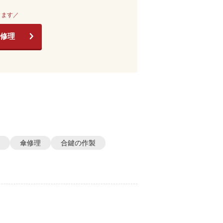
きます／
修理
傘修理
合鍵の作製