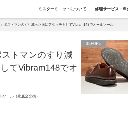
ミスターミニットについて
修理サービス・料
ナー）ポストマンのすり減った底にアタッチをしてVibram148でオールソール
）ポストマンのすり減
Vibram148でオ
ールソール（靴底全交換）