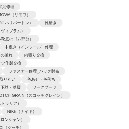
底足修理
IMOWA（リモワ）
N（ゼロハリバートン）
靴磨き
m（ヴィブラム）
ル靴底のゴム部分）
中敷き（インソール）修理
側の破れ
内張り交換
ーツ作製交換
ファスナー修理_バッグ財布
取りたい
色あせ・色落ち
下駄・草履
ワークブーツ
COTCH GRAIN（スコッチグレイン）
オーストラリア）
NIKE（ナイキ）
P（ロンシャン）
CCI（グッチ）