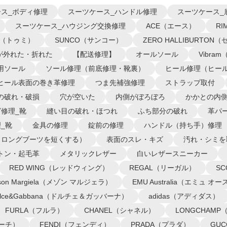
ス_ボディ修理
スーツケース_ハンドル修理
スーツケース_
スーツケース_ハウジング交換修理
ACE（エース）
R
I（トゥミ）
SUNCO（サンコー）
ZERO HALLIBURTO
が外れた・折れた
【配送修理】
オールソール
Vibra
用ソール
ソール修理（前底修理・靴裏）
ヒール修理（ヒー
ヒール表面の巻き革修理
つま先補強修理
ストラップ取付
の破れ・破損
穴が空いた
内側がぼろぼろ
かかとの内
修理_靴
縫い目の破れ・ほつれ
ふち部分の破れ
革パ
_靴
金具の修理
錠前の修理
ハンドル（持ち手）修理
（ロングブーツを短くする）
表面のスレ・キズ
汚れ・シミを
トン・起毛革
メタリックレザー
白いレザースニーカー
RED WING（レッドウィング）
REGAL（リーガル）
S
ison Margiela（メゾン マルジェラ）
EMU Australia（エミュ 
olce&Gabbana（ドルチェ＆ガッバーナ）
adidas（アディダス）
FURLA（フルラ）
CHANEL（シャネル）
LONGCHAM
コーチ）
FENDI（フェンディ）
PRADA（プラダ）
GU