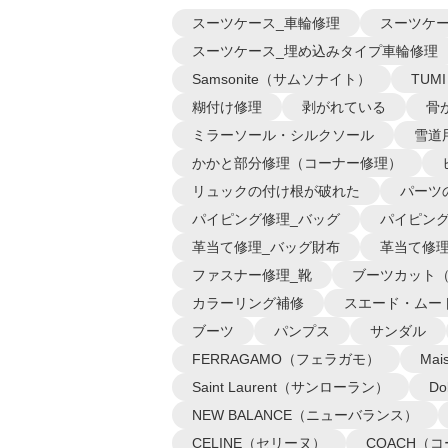
スーツケース_車輪修理
スーツケー
スーツケース_埋め込みタイプ車輪修理
Samsonite（サムソナイト）
TUM
糊付け修理
剥がれている
骨
ミラーソール・シルクソール
雪道
かかと部分修理（コーナー修理）
リュックの付け根が破れた
パーツ
パイピング修理_バッグ
パイピング
革当て修理_バッグ財布
革当て修理
ファスナー修理_靴
ブーツカット
カラーリング補修
スエード・ムー
ブーツ
パンプス
サンダル
FERRAGAMO（フェラガモ）
Ma
Saint Laurent（サンローラン）
D
NEW BALANCE（ニューバランス）
CELINE（セリーヌ）
COACH（