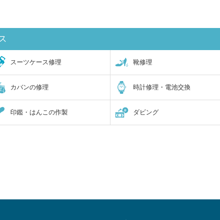
ス
スーツケース修理
靴修理
カバンの修理
時計修理・電池交換
印鑑・はんこの作製
ダビング