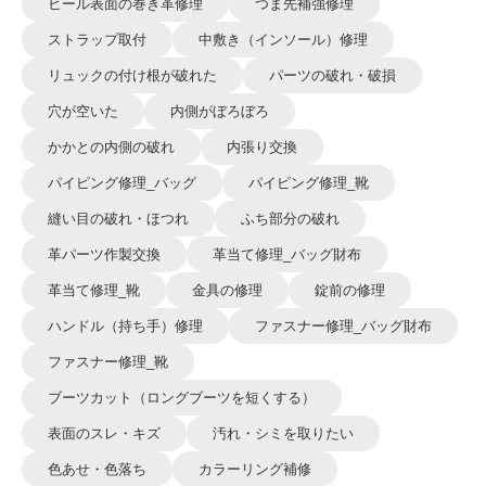
ヒール表面の巻き革修理
つま先補強修理
ストラップ取付
中敷き（インソール）修理
リュックの付け根が破れた
パーツの破れ・破損
穴が空いた
内側がぼろぼろ
かかとの内側の破れ
内張り交換
パイピング修理_バッグ
パイピング修理_靴
縫い目の破れ・ほつれ
ふち部分の破れ
革パーツ作製交換
革当て修理_バッグ財布
革当て修理_靴
金具の修理
錠前の修理
ハンドル（持ち手）修理
ファスナー修理_バッグ財布
ファスナー修理_靴
ブーツカット（ロングブーツを短くする）
表面のスレ・キズ
汚れ・シミを取りたい
色あせ・色落ち
カラーリング補修