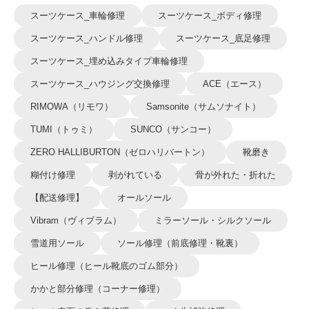
スーツケース_車輪修理
スーツケース_ボディ修理
スーツケース_ハンドル修理
スーツケース_底足修理
スーツケース_埋め込みタイプ車輪修理
スーツケース_ハウジング交換修理
ACE（エース）
RIMOWA（リモワ）
Samsonite（サムソナイト）
TUMI（トゥミ）
SUNCO（サンコー）
ZERO HALLIBURTON（ゼロハリバートン）
靴磨き
糊付け修理
剥がれている
骨が外れた・折れた
【配送修理】
オールソール
Vibram（ヴィブラム）
ミラーソール・シルクソール
雪道用ソール
ソール修理（前底修理・靴裏）
ヒール修理（ヒール靴底のゴム部分）
かかと部分修理（コーナー修理）