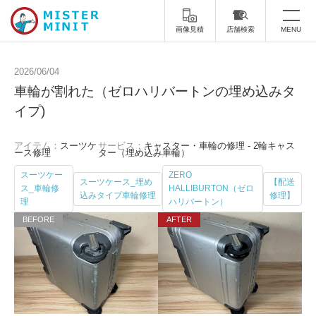
画像見積
店舗検索
MENU
トップ
2026/06/04
車輪が割れた（ゼロハリバートンの埋め込みタ
ミスターミニットについて
イプ)
修理サービス・料金
アイテム：
スーツケ
サービス：
キャスター・車輪の修理 - 2輪キャス
ース修理
ター（埋め込み車輪）
スーツケース修理
靴修理
スーツケー
ZERO
スーツケース_埋め
【配送
ス_車輪修
HALLIBURTON（ゼロ
スニーカー修理
靴磨き
込みタイプ車輪修理
修理】
理
ハリバートン）
カバンの修理
時計修理・電池交換
傘修理
合鍵の作製
印鑑・はんこの作製
ダビング