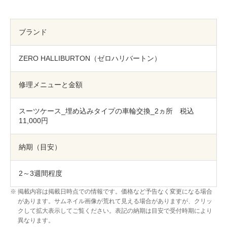
包丁研ぎ
杖先の修理
店舗を探す
ブランド
オンライン修理見積もりサービス（配送修理）
ZERO HALLIBURTON（ゼロハリバートン）
よくあるご質問
修理メニューと金額
お問い合わせ
スーツケース_埋め込みタイプの車輪交換_2ヵ所 税込
11,000円
採用情報
納期（目安）
CLOSE
2～3週間程度
掲載内容は掲載日時点での情報です。価格など予告なく変更になる場合
があります。サムネイル画像が荒れて見える場合がありますが、クリッ
クして拡大表示してご覧ください。表記の納期は目安で受付時期により
異なります。