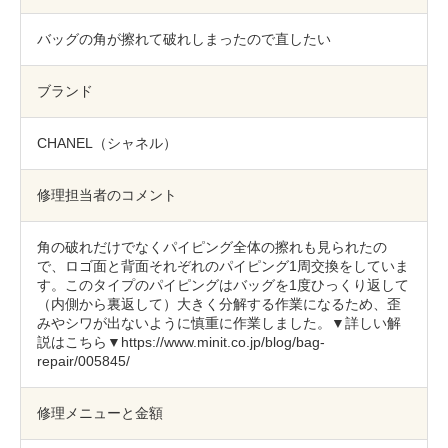
包丁研ぎ
杖先の修理
バッグの角が擦れて破れしまったので直したい
店舗を探す
ブランド
オンライン修理見積もりサービス（配送修理）
CHANEL（シャネル）
よくあるご質問
修理担当者のコメント
お問い合わせ
角の破れだけでなくパイピング全体の擦れも見られたの
採用情報
で、ロゴ面と背面それぞれのパイピング1周交換をしていま
す。このタイプのパイピングはバッグを1度ひっくり返して
（内側から裏返して）大きく分解する作業になるため、歪
みやシワが出ないように慎重に作業しました。▼詳しい解
CLOSE
説はこちら▼https://www.minit.co.jp/blog/bag-
repair/005845/
修理メニューと金額