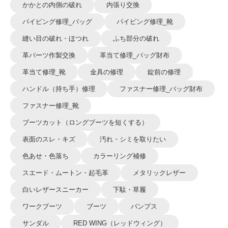
かかとの内側の破れ
内張り交換
パイピング修理_バッグ
パイピング修理_靴
縫い目の破れ・ほつれ
ふち部分の破れ
革パーツ作製交換
革当て修理_バッグ財布
革当て修理_靴
金具の修理
錠前の修理
ハンドル（持ち手）修理
ファスナー修理_バッグ財布
ファスナー修理_靴
ブーツカット（ロングブーツを短くする）
表面のスレ・キズ
汚れ・シミを取りたい
色あせ・色落ち
カラーリング補修
スエード・ムートン・起毛革
メタリックレザー
白いレザースニーカー
下駄・草履
ワークブーツ
ブーツ
パンプス
サンダル
RED WING（レッドウィング）