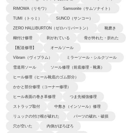
RIMOWA（リモワ）
Samsonite（サムソナイト）
TUMI（トゥミ）
SUNCO（サンコー）
ZERO HALLIBURTON（ゼロハリバートン）
靴磨き
糊付け修理
剥がれている
骨が外れた・折れた
【配送修理】
オールソール
Vibram（ヴィブラム）
ミラーソール・シルクソール
雪道用ソール
ソール修理（前底修理・靴裏）
ヒール修理（ヒール靴底のゴム部分）
かかと部分修理（コーナー修理）
ヒール表面の巻き革修理
つま先補強修理
ストラップ取付
中敷き（インソール）修理
リュックの付け根が破れた
パーツの破れ・破損
穴が空いた
内側がぼろぼろ