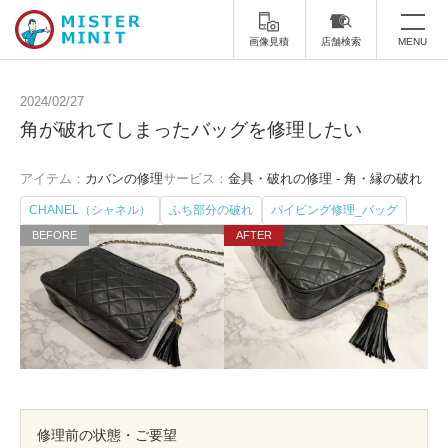
画像見積
店舗検索
MENU
トップ
2024/02/27
角が破れてしまったバッグを修理したい
ミスターミニットについて
アイテム：
カバンの修理
サービス：
金具・破れの修理 - 角・縁の破れ
修理サービス・料金
CHANEL（シャネル）
ふち部分の破れ
パイピング修理_バッグ
スーツケース修理
靴修理
スニーカー修理
靴磨き
カバンの修理
時計修理・電池交換
傘修理
合鍵の作製
印鑑・はんこの作製
ダビング
修理前の状態・ご要望