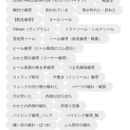
ZERO HALLIBURTON（ゼロハリバートン）
靴磨き
糊付け修理
剥がれている
骨が外れた・折れた
【配送修理】
オールソール
Vibram（ヴィブラム）
ミラーソール・シルクソール
雪道用ソール
ソール修理（前底修理・靴裏）
ヒール修理（ヒール靴底のゴム部分）
かかと部分修理（コーナー修理）
ヒール表面の巻き革修理
つま先補強修理
ストラップ取付
中敷き（インソール）修理
リュックの付け根が破れた
パーツの破れ・破損
穴が空いた
内側がぼろぼろ
かかとの内側の破れ
内張り交換
パイピング修理_バッグ
パイピング修理_靴
縫い目の破れ・ほつれ
ふち部分の破れ