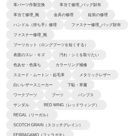
革パーツ作製交換
革当て修理_バッグ財布
革当て修理_靴
金具の修理
錠前の修理
ハンドル（持ち手）修理
ファスナー修理_バッグ財布
ファスナー修理_靴
ブーツカット（ロングブーツを短くする）
表面のスレ・キズ
汚れ・シミを取りたい
色あせ・色落ち
カラーリング補修
スエード・ムートン・起毛革
メタリックレザー
白いレザースニーカー
下駄・草履
ワークブーツ
ブーツ
パンプス
サンダル
RED WING（レッドウィング）
REGAL（リーガル）
SCOTCH GRAIN（スコッチグレイン）
FERRAGAMO（フェラガモ）