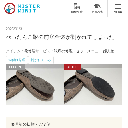
画像見積
店舗検索
MENU
トップ
2025/01/31
ぺったんこ靴の前底全体が剥がれてしまった
ミスターミニットについて
アイテム：
靴修理
サービス：
靴底の修理 - セットメニュー 婦人靴
修理サービス・料金
糊付け修理
剥がれている
スーツケース修理
靴修理
スニーカー修理
靴磨き
カバンの修理
時計修理・電池交換
傘修理
合鍵の作製
印鑑・はんこの作製
ダビング
修理前の状態・ご要望