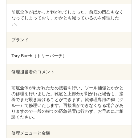
包丁研ぎ
杖先の修理
前底全体がぱかっと剥がれてしまった。前底の凹凸もなく
店舗を探す
なってしまっており、かかとも減っているのを修理した
い。
オンライン修理見積もりサービス（配送修理）
ブランド
よくあるご質問
Tory Burch（トリーバーチ）
お問い合わせ
修理担当者のコメント
採用情報
前底全体が剥がれたため接着を行い、ソール補強とかかと
の修理を行いました。靴底と上部分が剥がれた場合も、接
着でまだ履き続けることができます。靴修理専用の糊（グ
CLOSE
ルー）で修理いたします。再接着ができなくなる場合があ
りますので一般の糊での応急処置は行わず、お早めにご相
談ください。
修理メニューと金額