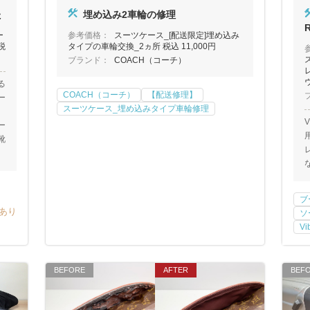
た
埋め込み2車輪の修理
ー
参考価格：
スーツケース_[配送限定]埋め込み
税
タイプの車輪交換_2ヵ所 税込 11,000円
ブランド：
COACH（コーチ）
る
COACH（コーチ）
【配送修理】
ー
スーツケース_埋め込みタイプ車輪修理
ー
靴
ブ
あり
ソ
V