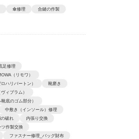
傘修理
合鍵の作製
底足修理
IMOWA（リモワ）
N（ゼロハリバートン）
靴磨き
m（ヴィブラム）
ル靴底のゴム部分）
中敷き（インソール）修理
側の破れ
内張り交換
ーツ作製交換
ファスナー修理_バッグ財布