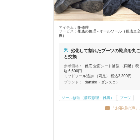
アイテム：
靴修理
サービス：
靴底の修理 - オールソール（靴底全
換）
劣化して割れたブーツの靴底を丸
と交換
参考価格：
靴底 全面シート補強 （両足）税
込 6,600円
ミッドソール追加 （両足） 税込3,300円
ブランド：
dansko（ダンスコ）
ソール修理（前底修理・靴裏）
ブーツ
「お客様の声」