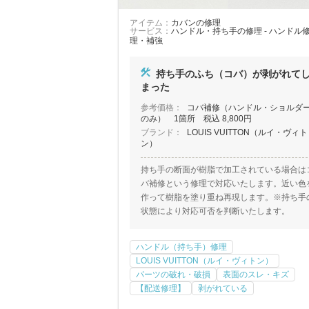
アイテム：
カバンの修理
サービス：
ハンドル・持ち手の修理 - ハンドル
理・補強
持ち手のふち（コバ）が剥がれて
まった
参考価格：
コバ補修（ハンドル・ショルダ
のみ） 1箇所 税込 8,800円
ブランド：
LOUIS VUITTON（ルイ・ヴィト
ン）
持ち手の断面が樹脂で加工されている場合は
バ補修という修理で対応いたします。近い色
作って樹脂を塗り重ね再現します。※持ち手
状態により対応可否を判断いたします。
ハンドル（持ち手）修理
LOUIS VUITTON（ルイ・ヴィトン）
パーツの破れ・破損
表面のスレ・キズ
【配送修理】
剥がれている