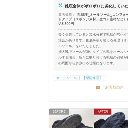
靴底全体がボロボロに劣化してい
参考価格：
靴修理_オールソール_コンフォ
トタイプ（スポンジ素材、生ゴム素材など）
込8,800円
長く保管していると加水分解で靴底が劣化す
場合があります。靴底を張り替える修理（オ
ルソール）をいたしました。
婦人靴でソールが薄いタイプの靴をオールソ
ルする場合、新たに取り付ける靴底の部材が
の周囲から多少出る仕様になります。
オールソール
【配送修理】
「お客様の声」