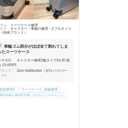
テム：
スーツケース修理
ビス：
キャスター・車輪の修理 - ダブルキャス
（特殊ブランド）
車輪ゴム部分がほぼ全て割れてしま
ったスーツケース
参考価格：
キャスター修理2輪タイプ4か所 税
 15,400円
ブランド：
Zero Halliburton（ゼロ ハリバー
トン）
配送修理】
スーツケース_車輪修理
ERO HALLIBURTON（ゼロハリバートン）