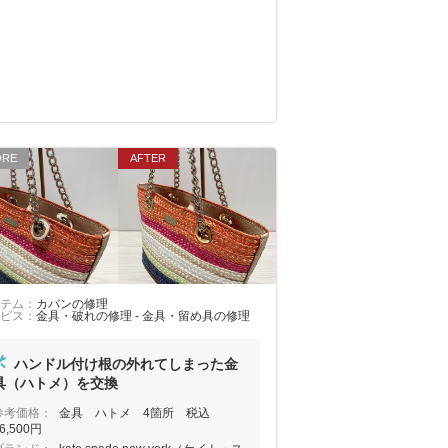
テム：
カバンの修理
ビス：
金具・破れの修理 - 金具・留め具の修理
ハンドル付け根の外れてしまった金
具（ハトメ）を交換
参考価格：
金具 ハトメ 4箇所 税込
6,500円