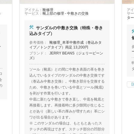
アイテム：
靴修理
アイ
修
サービス：
靴上部の修理 - 中敷きの交換
サー
ター
サンダルの中敷き交換（特殊・巻き
し
込みタイプ）
参考価格：
靴修理_本革中敷作成（巻込みタ
ー
イプ／トングタイプ）両足 13,200円
ブランド：
JERRY BEANS（ジェリービーン
ズ）
ソール（靴底）との間に中敷き表面の革を巻き
コ
込んでいるタイプのサンダルの中敷き交換です
を
（巻込み中敷き交換）。中敷き部分を交換する
【
の
ため、中敷きを巻いている中底とソール(靴底)
を剥がす作業を行います。
中底に新たな中敷きで巻き直し、中底を靴底と
再接着します。再接着時に多少隙間が生じるこ
とがあり（新しい革の厚みが増すため）革にシ
ワが出る場合があります。
※ このサンダルの場合は、もともとあったス
テッチの再現はできず、ステッチ部分の凹部分