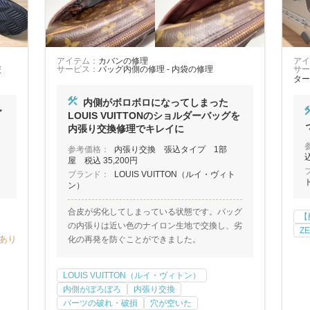
アイテム：
カバンの修理
アイ
交
サービス：
バッグ内側の修理 - 内袋の修理
サー
ター
内側がボロボロになってしまった
ご
LOUIS VUITTONのショルダーバッグを
内張り交換修理でキレイに
参考価格：
内張り交換 張込タイプ 1部
込
屋 税込 35,200円
ブランド：
LOUIS VUITTON（ルイ・ヴィト
ン）
合皮が劣化してしまっている状態です。バッグ
【
の内張りは近い色のナイロン生地で交換し、劣
Z
あり
化の再発を防ぐことができました。
LOUIS VUITTON（ルイ・ヴィトン）
内側がぼろぼろ
内張り交換
パーツの破れ・破損
穴が空いた