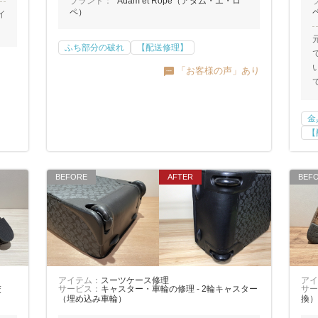
ブランド：
Adam et Rope（アダム・エ・ロ
ペ）
イ
ふち部分の破れ
【配送修理】
「お客様の声」あり
金
【
アイテム：
スーツケース修理
アイ
交
サービス：
キャスター・車輪の修理 - 2輪キャスター
サー
（埋め込み車輪）
換）