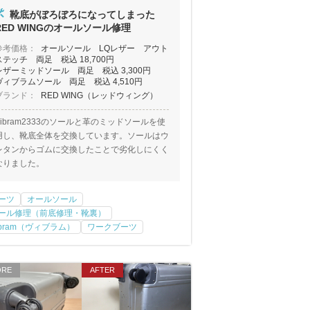
靴底がぼろぼろになってしまった
RED WINGのオールソール修理
参考価格：
オールソール LQレザー アウト
ステッチ 両足 税込 18,700円
レザーミッドソール 両足 税込 3,300円
ヴィブラムソール 両足 税込 4,510円
ブランド：
RED WING（レッドウィング）
Vibram2333のソールと革のミッドソールを使
用し、靴底全体を交換しています。ソールはウ
レタンからゴムに交換したことで劣化しにくく
なりました。
ーツ
オールソール
ール修理（前底修理・靴裏）
ibram（ヴィブラム）
ワークブーツ