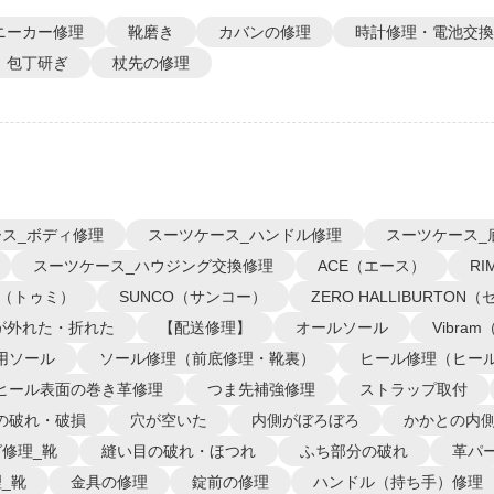
ニーカー修理
靴磨き
カバンの修理
時計修理・電池交換
包丁研ぎ
杖先の修理
ス_ボディ修理
スーツケース_ハンドル修理
スーツケース_
スーツケース_ハウジング交換修理
ACE（エース）
R
I（トゥミ）
SUNCO（サンコー）
ZERO HALLIBURTO
が外れた・折れた
【配送修理】
オールソール
Vibra
用ソール
ソール修理（前底修理・靴裏）
ヒール修理（ヒー
ヒール表面の巻き革修理
つま先補強修理
ストラップ取付
の破れ・破損
穴が空いた
内側がぼろぼろ
かかとの内
修理_靴
縫い目の破れ・ほつれ
ふち部分の破れ
革パ
_靴
金具の修理
錠前の修理
ハンドル（持ち手）修理