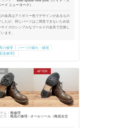
ブランド：
kate spade new york（ケイト・ス
ペード ニューヨーク）
元の金具はアイボリー色でデザインがあるもの
でしたが、同じパーツはご用意できないため近
いサイズのシンプルなゴールドの金具で交換し
ています。
具の修理
パーツの破れ・破損
配送修理】
テム：
靴修理
ビス：
靴底の修理 - オールソール（靴底全交