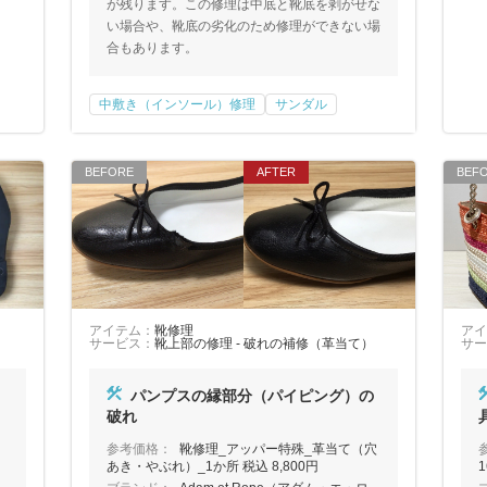
が残ります。この修理は中底と靴底を剥がせな
い場合や、靴底の劣化のため修理ができない場
合もあります。
中敷き（インソール）修理
サンダル
アイテム：
靴修理
アイ
サービス：
靴上部の修理 - 破れの補修（革当て）
サー
）
パンプスの縁部分（パイピング）の
破れ
参考価格：
靴修理_アッパー特殊_革当て（穴
あき・やぶれ）_1か所 税込 8,800円
1