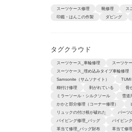
スーツケース修理
靴修理
ス
印鑑・はんこの作製
ダビング
タグクラウド
スーツケース_車輪修理
スーツケー
スーツケース_埋め込みタイプ車輪修理
Samsonite（サムソナイト）
TUM
糊付け修理
剥がれている
骨
ミラーソール・シルクソール
雪道
かかと部分修理（コーナー修理）
リュックの付け根が破れた
パーツ
パイピング修理_バッグ
パイピング
革当て修理_バッグ財布
革当て修理