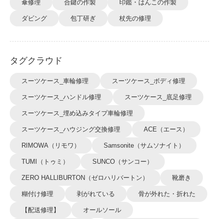
傘修理
合鍵の作製
印鑑・はんこの作製
ダビング
包丁研ぎ
杖先の修理
タグクラウド
スーツケース_車輪修理
スーツケース_ボディ修理
スーツケース_ハンドル修理
スーツケース_底足修理
スーツケース_埋め込みタイプ車輪修理
スーツケース_ハウジング交換修理
ACE（エース）
RIMOWA（リモワ）
Samsonite（サムソナイト）
TUMI（トゥミ）
SUNCO（サンコー）
ZERO HALLIBURTON（ゼロハリバートン）
靴磨き
糊付け修理
剥がれている
骨が外れた・折れた
【配送修理】
オールソール