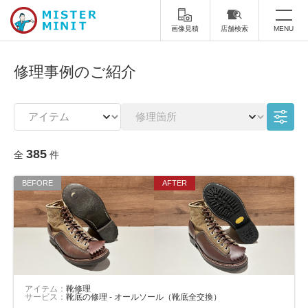
画像見積
店舗検索
MENU
トップ
修理事例のご紹介
ミスターミニットについて
修理サービス・料金
385
全
件
スーツケース修理
靴修理
スニーカー修理
靴磨き
カバンの修理
時計修理・電池交換
傘修理
合鍵の作製
印鑑・はんこの作製
ダビング
アイテム：
靴修理
サービス：
靴底の修理 - オールソール（靴底全交換）