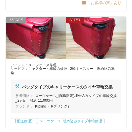
「お客様の声」あり
アイテム：
スーツケース修理
サービス：
キャスター・車輪の修理 - 2輪キャスター（埋め込み車
輪）
バッグタイプのキャリーケースのタイヤ車輪交換
参考価格：
スーツケース_[配送限定]埋め込みタイプの車輪交換
_2ヵ所 税込 11,000円
ブランド：
Kipling（キプリング）
【配送修理】
スーツケース_埋め込みタイプ車輪修理