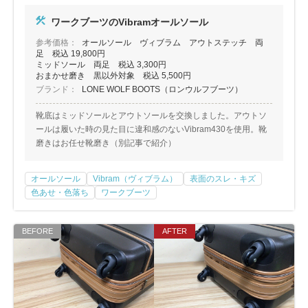
包丁研ぎ
杖先の修理
ワークブーツのVibramオールソール
店舗を探す
参考価格：
オールソール ヴィブラム アウトステッチ 両
足 税込 19,800円
ミッドソール 両足 税込 3,300円
オンライン修理見積もりサービス（配送修理）
おまかせ磨き 黒以外対象 税込 5,500円
ブランド：
LONE WOLF BOOTS（ロンウルフブーツ）
よくあるご質問
靴底はミッドソールとアウトソールを交換しました。アウトソ
ールは履いた時の見た目に違和感のないVibram430を使用。靴
お問い合わせ
磨きはお任せ靴磨き（別記事で紹介）
採用情報
オールソール
Vibram（ヴィブラム）
表面のスレ・キズ
色あせ・色落ち
ワークブーツ
CLOSE