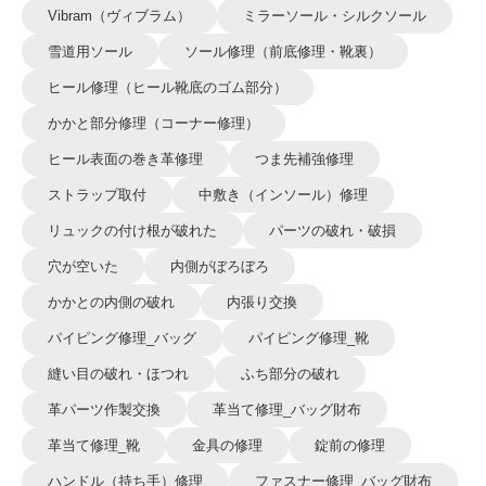
Vibram（ヴィブラム）
ミラーソール・シルクソール
雪道用ソール
ソール修理（前底修理・靴裏）
ヒール修理（ヒール靴底のゴム部分）
かかと部分修理（コーナー修理）
ヒール表面の巻き革修理
つま先補強修理
ストラップ取付
中敷き（インソール）修理
リュックの付け根が破れた
パーツの破れ・破損
穴が空いた
内側がぼろぼろ
かかとの内側の破れ
内張り交換
パイピング修理_バッグ
パイピング修理_靴
縫い目の破れ・ほつれ
ふち部分の破れ
革パーツ作製交換
革当て修理_バッグ財布
革当て修理_靴
金具の修理
錠前の修理
ハンドル（持ち手）修理
ファスナー修理_バッグ財布