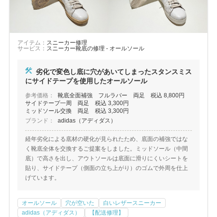
アイテム：
スニーカー修理
サービス：
スニーカー靴底の修理 - オールソール
劣化で変色し底に穴があいてしまったスタンスミス
にサイドテープを使用したオールソール
参考価格：
靴底全面補強 フルラバー 両足 税込 8,800円
サイドテープ一周 両足 税込 3,300円
ミッドソール交換 両足 税込 3,300円
ブランド：
adidas（アディダス）
経年劣化による底材の硬化が見られたため、底面の補強ではな
く靴底全体を交換するご提案をしました。ミッドソール（中間
底）で高さを出し、アウトソールは底面に滑りにくいシートを
貼り、サイドテープ（側面の立ち上がり）のゴムで外周を仕上
げています。
オールソール
穴が空いた
白いレザースニーカー
adidas（アディダス）
【配送修理】