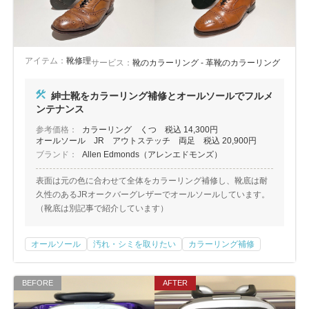
アイテム：
靴修理
サービス：
靴のカラーリング - 革靴のカラーリング
紳士靴をカラーリング補修とオールソールでフルメ
ンテナンス
参考価格：
カラーリング くつ 税込 14,300円
オールソール JR アウトステッチ 両足 税込 20,900円
ブランド：
Allen Edmonds（アレンエドモンズ）
表面は元の色に合わせて全体をカラーリング補修し、靴底は耐
久性のあるJRオークバーグレザーでオールソールしています。
（靴底は別記事で紹介しています）
オールソール
汚れ・シミを取りたい
カラーリング補修